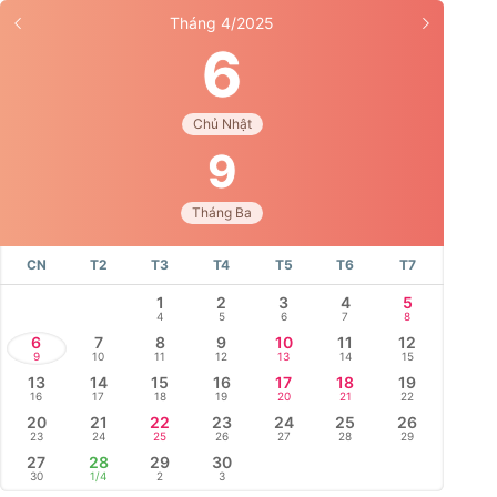
Tháng 4/2025
6
Chủ Nhật
9
Tháng Ba
CN
T2
T3
T4
T5
T6
T7
1
2
3
4
5
4
5
6
7
8
6
7
8
9
10
11
12
9
10
11
12
13
14
15
13
14
15
16
17
18
19
16
17
18
19
20
21
22
20
21
22
23
24
25
26
23
24
25
26
27
28
29
27
28
29
30
30
1/4
2
3