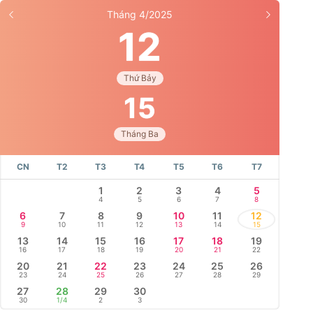
Tháng 4/2025
12
Thứ Bảy
15
Tháng Ba
CN
T2
T3
T4
T5
T6
T7
1
2
3
4
5
4
5
6
7
8
6
7
8
9
10
11
12
9
10
11
12
13
14
15
13
14
15
16
17
18
19
16
17
18
19
20
21
22
20
21
22
23
24
25
26
23
24
25
26
27
28
29
27
28
29
30
30
1/4
2
3