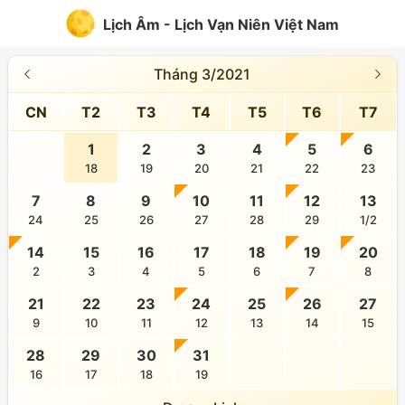
Lịch Âm - Lịch Vạn Niên Việt Nam
Tháng 3/2021
CN
T2
T3
T4
T5
T6
T7
1
2
3
4
5
6
18
19
20
21
22
23
7
8
9
10
11
12
13
24
25
26
27
28
29
1/2
14
15
16
17
18
19
20
2
3
4
5
6
7
8
21
22
23
24
25
26
27
9
10
11
12
13
14
15
28
29
30
31
16
17
18
19