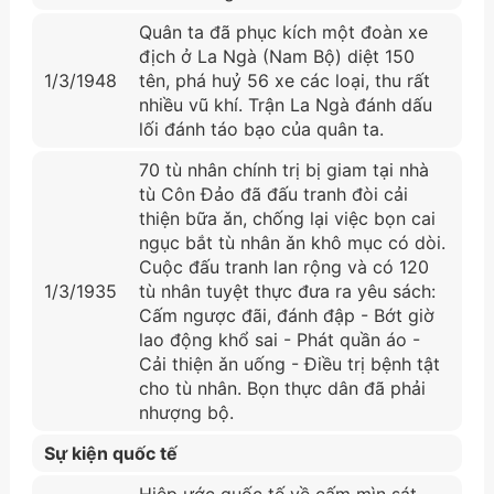
Quân ta đã phục kích một đoàn xe
địch ở La Ngà (Nam Bộ) diệt 150
1/3/1948
tên, phá huỷ 56 xe các loại, thu rất
nhiều vũ khí. Trận La Ngà đánh dấu
lối đánh táo bạo của quân ta.
70 tù nhân chính trị bị giam tại nhà
tù Côn Đảo đã đấu tranh đòi cải
thiện bữa ǎn, chống lại việc bọn cai
ngục bắt tù nhân ǎn khô mục có dòi.
Cuộc đấu tranh lan rộng và có 120
1/3/1935
tù nhân tuyệt thực đưa ra yêu sách:
Cấm ngược đãi, đánh đập - Bớt giờ
lao động khổ sai - Phát quần áo -
Cải thiện ǎn uống - Điều trị bệnh tật
cho tù nhân. Bọn thực dân đã phải
nhượng bộ.
Sự kiện quốc tế
Hiệp ước quốc tế về cấm mìn sát