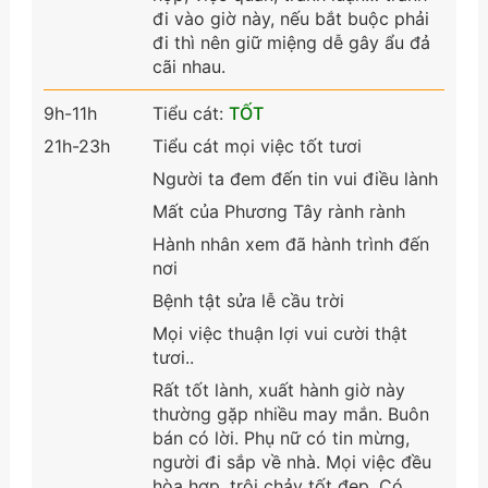
đi vào giờ này, nếu bắt buộc phải
đi thì nên giữ miệng dễ gây ẩu đả
cãi nhau.
9h-11h
Tiểu cát:
TỐT
21h-23h
Tiểu cát mọi việc tốt tươi
Người ta đem đến tin vui điều lành
Mất của Phương Tây rành rành
Hành nhân xem đã hành trình đến
nơi
Bệnh tật sửa lễ cầu trời
Mọi việc thuận lợi vui cười thật
tươi..
Rất tốt lành, xuất hành giờ này
thường gặp nhiều may mắn. Buôn
bán có lời. Phụ nữ có tin mừng,
người đi sắp về nhà. Mọi việc đều
hòa hợp, trôi chảy tốt đẹp. Có