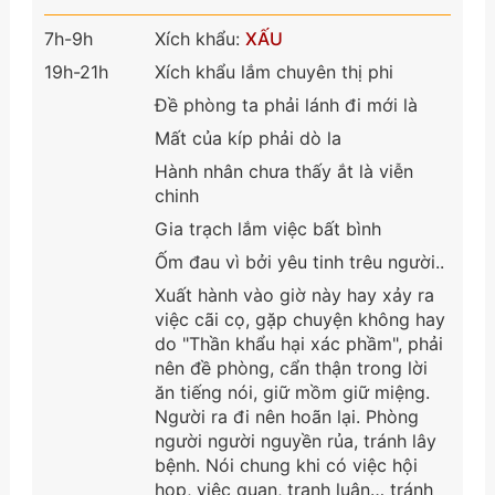
7h-9h
Xích khẩu:
XẤU
19h-21h
Xích khẩu lắm chuyên thị phi
Đề phòng ta phải lánh đi mới là
Mất của kíp phải dò la
Hành nhân chưa thấy ắt là viễn
chinh
Gia trạch lắm việc bất bình
Ốm đau vì bởi yêu tinh trêu người..
Xuất hành vào giờ này hay xảy ra
việc cãi cọ, gặp chuyện không hay
do "Thần khẩu hại xác phầm", phải
nên đề phòng, cẩn thận trong lời
ăn tiếng nói, giữ mồm giữ miệng.
Người ra đi nên hoãn lại. Phòng
người người nguyền rủa, tránh lây
bệnh. Nói chung khi có việc hội
họp, việc quan, tranh luận… tránh