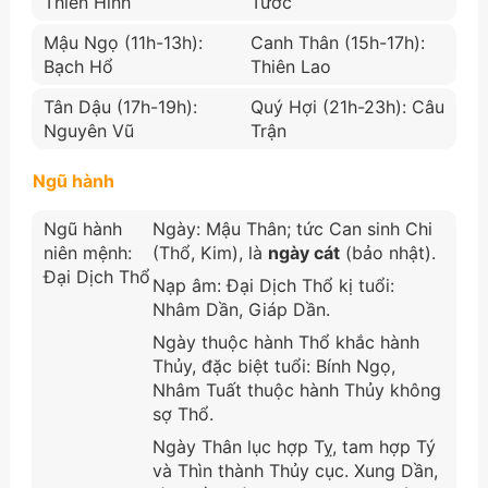
Thiên Hình
Tước
Mậu Ngọ (11h-13h):
Canh Thân (15h-17h):
Bạch Hổ
Thiên Lao
Tân Dậu (17h-19h):
Quý Hợi (21h-23h): Câu
Nguyên Vũ
Trận
Ngũ hành
Ngũ hành
Ngày: Mậu Thân; tức Can sinh Chi
niên mệnh:
(Thổ, Kim), là
ngày cát
(bảo nhật).
Đại Dịch Thổ
Nạp âm: Đại Dịch Thổ kị tuổi:
Nhâm Dần, Giáp Dần.
Ngày thuộc hành Thổ khắc hành
Thủy, đặc biệt tuổi: Bính Ngọ,
Nhâm Tuất thuộc hành Thủy không
sợ Thổ.
Ngày Thân lục hợp Tỵ, tam hợp Tý
và Thìn thành Thủy cục. Xung Dần,