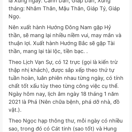
là Xung ngày: Canh Dần, Giáp Dần, Xung
tháng: Nhâm Thân, Mậu Thân, Giáp Tý, Giáp
Ngọ.
Nên xuất hành Hướng Đông Nam gặp Hỷ
thần, sẽ mang lại nhiều niềm vui, may mắn và
thuận lợi. Xuất hành Hướng Bắc sẽ gặp Tài
thần, mang lại tài lộc, tiền bạc. .
Theo Lịch Vạn Sự, có 12 trực (gọi là kiến trừ
thập nhị khách), được sắp xếp theo thứ tự
tuần hoàn, luân phiên nhau từng ngày, có tính
chất tốt xấu tùy theo từng công việc cụ thể.
Ngày hôm nay, lịch âm ngày 18 tháng 1 năm
2021 là Phá (Nên chữa bệnh, phá dỡ nhà, đồ
vật.).
Theo Ngọc hạp thông thư, mỗi ngày có nhiều
sao, trong đó có Cát tinh (sao tốt) và Hung