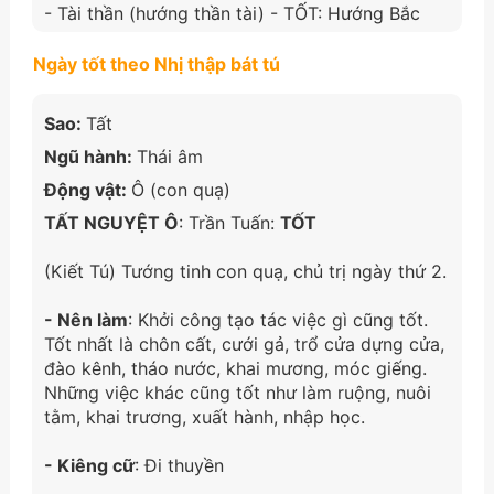
- Tài thần (hướng thần tài) - TỐT: Hướng Bắc
Ngày tốt theo Nhị thập bát tú
Sao:
Tất
Ngũ hành:
Thái âm
Động vật:
Ô (con quạ)
TẤT NGUYỆT Ô
: Trần Tuấn:
TỐT
(Kiết Tú) Tướng tinh con quạ, chủ trị ngày thứ 2.
- Nên làm
: Khởi công tạo tác việc gì cũng tốt.
Tốt nhất là chôn cất, cưới gả, trổ cửa dựng cửa,
đào kênh, tháo nước, khai mương, móc giếng.
Những việc khác cũng tốt như làm ruộng, nuôi
tằm, khai trương, xuất hành, nhập học.
- Kiêng cữ
: Đi thuyền