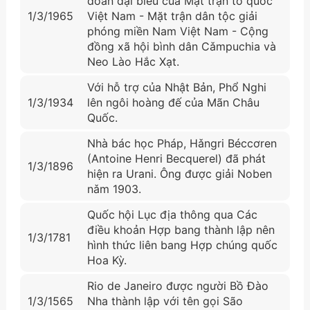
đoàn đại biểu của Mặt trận tổ quốc
1/3/1965
Việt Nam - Mặt trận dân tộc giải
phóng miền Nam Việt Nam - Cộng
đồng xã hội bình dân Cǎmpuchia và
Neo Lào Hắc Xạt.
Với hỗ trợ của Nhật Bản, Phổ Nghi
1/3/1934
lên ngôi hoàng đế của Mãn Châu
Quốc.
Nhà bác học Pháp, Hǎngri Béccơren
(Antoine Henri Becquerel) đã phát
1/3/1896
hiện ra Urani. Ông được giải Noben
nǎm 1903.
Quốc hội Lục địa thông qua Các
điều khoản Hợp bang thành lập nên
1/3/1781
hình thức liên bang Hợp chúng quốc
Hoa Kỳ.
Rio de Janeiro được người Bồ Đào
1/3/1565
Nha thành lập với tên gọi São