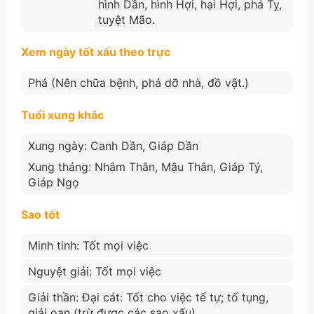
hình Dần, hình Hợi, hại Hợi, phá Tỵ,
tuyệt Mão.
Xem ngày tốt xấu theo trực
Phá (Nên chữa bệnh, phá dỡ nhà, đồ vật.)
Tuổi xung khắc
Xung ngày: Canh Dần, Giáp Dần
Xung tháng: Nhâm Thân, Mậu Thân, Giáp Tý,
Giáp Ngọ
Sao tốt
Minh tinh: Tốt mọi việc
Nguyệt giải: Tốt mọi việc
Giải thần: Đại cát: Tốt cho việc tế tự; tố tụng,
giải oan (trừ được các sao xấu)