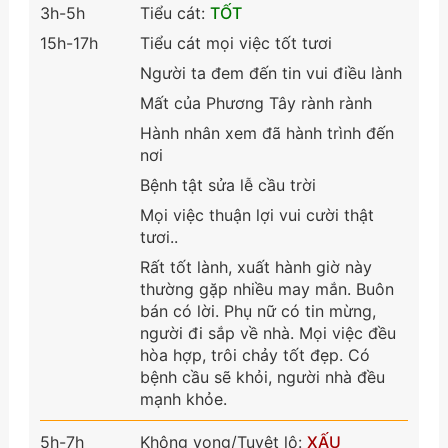
3h-5h
Tiểu cát:
TỐT
15h-17h
Tiểu cát mọi việc tốt tươi
Người ta đem đến tin vui điều lành
Mất của Phương Tây rành rành
Hành nhân xem đã hành trình đến
nơi
Bệnh tật sửa lễ cầu trời
Mọi việc thuận lợi vui cười thật
tươi..
Rất tốt lành, xuất hành giờ này
thường gặp nhiều may mắn. Buôn
bán có lời. Phụ nữ có tin mừng,
người đi sắp về nhà. Mọi việc đều
hòa hợp, trôi chảy tốt đẹp. Có
bệnh cầu sẽ khỏi, người nhà đều
mạnh khỏe.
5h-7h
Không vong/Tuyệt lộ:
XẤU