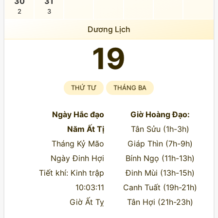
30
31
2
3
Dương Lịch
19
THỨ TƯ
THÁNG BA
Ngày Hắc đạo
Giờ Hoàng Đạo:
Năm Ất Tị
Tân Sửu (1h-3h)
Tháng Kỷ Mão
Giáp Thìn (7h-9h)
Ngày Đinh Hợi
Bính Ngọ (11h-13h)
Tiết khí: Kinh trập
Đinh Mùi (13h-15h)
10:03:11
Canh Tuất (19h-21h)
Giờ Ất Tỵ
Tân Hợi (21h-23h)