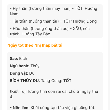
- Hỷ thần (hướng thần may mắn) - TỐT: Hướng
Nam
- Tài thần (hướng thần tài) - TỐT: Hướng Đông
- Hắc thần (hướng ông thần ác) - XẤU, nên
tránh: Hướng Tây Bắc
Ngày tốt theo Nhị thập bát tú
Sao:
Bích
Ngũ hành:
Thủy
Động vật:
Du
BÍCH THỦY DU
: Tang Cung:
TỐT
(Kiết Tú) Tướng tinh con rái cá, chủ trị ngày thứ
4.
- Nên làm
: Khởi công tạo tác việc gì cũng tốt.