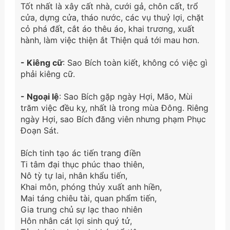
Tốt nhất là xây cất nhà, cưới gả, chôn cất, trổ
cửa, dựng cửa, tháo nước, các vụ thuỷ lợi, chặt
cỏ phá đất, cắt áo thêu áo, khai trương, xuất
hành, làm việc thiện ắt Thiện quả tới mau hơn.
- Kiêng cữ
: Sao Bích toàn kiết, không có việc gì
phải kiêng cữ.
- Ngoại lệ
: Sao Bích gặp ngày Hợi, Mão, Mùi
trăm việc đều kỵ, nhất là trong mùa Đông. Riêng
ngày Hợi, sao Bích đăng viên nhưng phạm Phục
Đoạn Sát.
Bích tinh tạo ác tiến trang điền
Ti tâm đại thục phúc thao thiên,
Nô tỳ tự lai, nhân khẩu tiến,
Khai môn, phóng thủy xuất anh hiền,
Mai táng chiêu tài, quan phẩm tiến,
Gia trung chủ sự lạc thao nhiên
Hôn nhân cát lợi sinh quý tử,