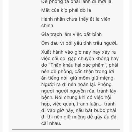
Đề phòng ta phải lánh đi mới là
Mất của kíp phải dò la
Hành nhân chưa thấy ắt là viễn
chinh
Gia trạch lắm việc bất bình
Ốm đau vì bởi yêu tinh trêu người..
Xuất hành vào giờ này hay xảy ra
việc cãi cọ, gặp chuyện không hay
do "Thần khẩu hại xác phầm", phải
nên đề phòng, cẩn thận trong lời
ăn tiếng nói, giữ mồm giữ miệng.
Người ra đi nên hoãn lại. Phòng
người người nguyền rủa, tránh lây
bệnh. Nói chung khi có việc hội
họp, việc quan, tranh luận… tránh
đi vào giờ này, nếu bắt buộc phải
đi thì nên giữ miệng dễ gây ẩu đả
cãi nhau.