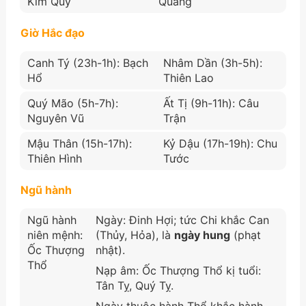
Kim Quỹ
Quang
Giờ Hắc đạo
Canh Tý (23h-1h): Bạch
Nhâm Dần (3h-5h):
Hổ
Thiên Lao
Quý Mão (5h-7h):
Ất Tị (9h-11h): Câu
Nguyên Vũ
Trận
Mậu Thân (15h-17h):
Kỷ Dậu (17h-19h): Chu
Thiên Hình
Tước
Ngũ hành
Ngũ hành
Ngày: Đinh Hợi; tức Chi khắc Can
niên mệnh:
(Thủy, Hỏa), là
ngày hung
(phạt
Ốc Thượng
nhật).
Thổ
Nạp âm: Ốc Thượng Thổ kị tuổi:
Tân Tỵ, Quý Tỵ.
Ngày thuộc hành Thổ khắc hành