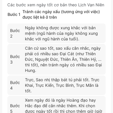
Các bước xem ngày tốt cơ bản theo Lịch Vạn Niên
Tránh các ngày xấu (tương ứng với việc)
Bước 1
được liệt kê ở trên
Ngày không được xung khắc với bản
Bước
mệnh (ngũ hành của ngày không xung
2
khắc với ngũ hành của tuổi).
Căn cứ sao tốt, sao xấu cân nhắc, ngày
phải có nhiều sao Đại Cát (như Thiên
Bước
Đức, Nguyệt Đức, Thiên Ân, Thiên Hỷ, …
3
thì tốt), nên tránh ngày có nhiều sao Đại
Hung.
Trực, Sao nhị thập bát tú phải tốt. Trực
Bước
Khai, Trực Kiến, Trực Bình, Trực Mãn là
4
tốt.
Xem ngày đó là ngày Hoàng đạo hay
Bước
Hắc đạo để cân nhắc thêm. Khi chọn
5
được ngày tốt rồi thì chọn thêm giờ (giờ