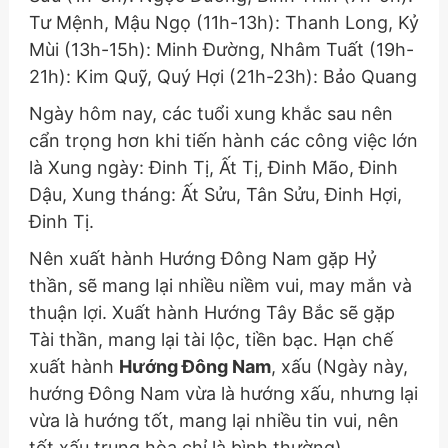
Tư Mệnh, Mậu Ngọ (11h-13h): Thanh Long, Kỷ
Mùi (13h-15h): Minh Đường, Nhâm Tuất (19h-
21h): Kim Quỹ, Quý Hợi (21h-23h): Bảo Quang
Ngày hôm nay, các tuổi xung khắc sau nên
cẩn trọng hơn khi tiến hành các công việc lớn
là Xung ngày: Đinh Tị, Ất Tị, Đinh Mão, Đinh
Dậu, Xung tháng: Ất Sửu, Tân Sửu, Đinh Hợi,
Đinh Tị.
Nên xuất hành Hướng Đông Nam gặp Hỷ
thần, sẽ mang lại nhiều niềm vui, may mắn và
thuận lợi. Xuất hành Hướng Tây Bắc sẽ gặp
Tài thần, mang lại tài lộc, tiền bạc. Hạn chế
xuất hành
Hướng Đông Nam
, xấu
(Ngày này,
hướng Đông Nam vừa là hướng xấu, nhưng lại
vừa là hướng tốt, mang lại nhiều tin vui, nên
tốt xấu trung hòa chỉ là bình thường)
.