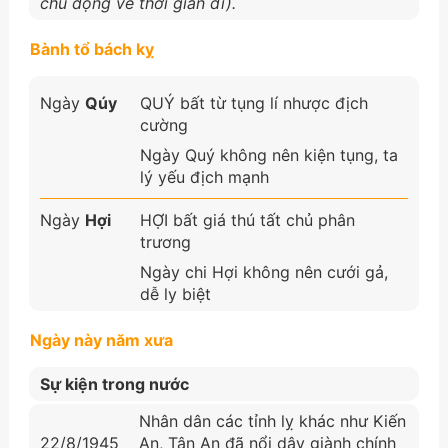
chủ động về thời gian đi).
Bành tổ bách kỵ
Ngày
Qúy
QUÝ bất từ tụng lí nhược địch
cường
Ngày Quý không nên kiện tụng, ta
lý yếu địch mạnh
Ngày
Hợi
HỢI bất giá thú tất chủ phân
trương
Ngày chi Hợi không nên cưới gả,
dễ ly biệt
Ngày này năm xưa
Sự kiện trong nước
Nhân dân các tỉnh lỵ khác như Kiến
22/8/1945
An, Tân An đã nổi dậy giành chính