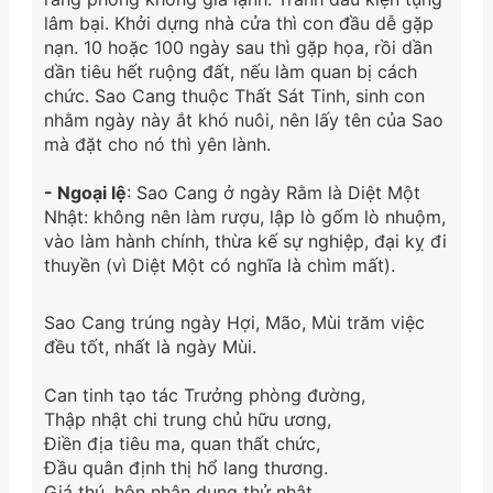
lâm bại. Khởi dựng nhà cửa thì con đầu dễ gặp
nạn. 10 hoặc 100 ngày sau thì gặp họa, rồi dần
dần tiêu hết ruộng đất, nếu làm quan bị cách
chức. Sao Cang thuộc Thất Sát Tinh, sinh con
nhằm ngày này ắt khó nuôi, nên lấy tên của Sao
mà đặt cho nó thì yên lành.
- Ngoại lệ
: Sao Cang ở ngày Rằm là Diệt Một
Nhật: không nên làm rượu, lập lò gốm lò nhuộm,
vào làm hành chính, thừa kế sự nghiệp, đại kỵ đi
thuyền (vì Diệt Một có nghĩa là chìm mất).
Sao Cang trúng ngày Hợi, Mão, Mùi trăm việc
đều tốt, nhất là ngày Mùi.
Can tinh tạo tác Trưởng phòng đường,
Thập nhật chi trung chủ hữu ương,
Điền địa tiêu ma, quan thất chức,
Đầu quân định thị hổ lang thương.
Giá thú, hôn nhân dụng thử nhật,