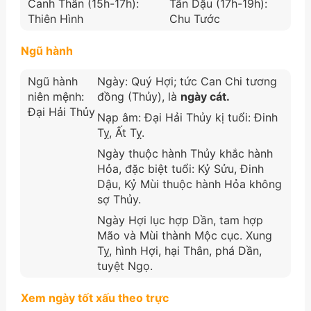
Canh Thân (15h-17h):
Tân Dậu (17h-19h):
Thiên Hình
Chu Tước
Ngũ hành
Ngũ hành
Ngày: Quý Hợi; tức Can Chi tương
niên mệnh:
đồng (Thủy), là
ngày cát.
Đại Hải Thủy
Nạp âm: Đại Hải Thủy kị tuổi: Đinh
Tỵ, Ất Tỵ.
Ngày thuộc hành Thủy khắc hành
Hỏa, đặc biệt tuổi: Kỷ Sửu, Đinh
Dậu, Kỷ Mùi thuộc hành Hỏa không
sợ Thủy.
Ngày Hợi lục hợp Dần, tam hợp
Mão và Mùi thành Mộc cục. Xung
Tỵ, hình Hợi, hại Thân, phá Dần,
tuyệt Ngọ.
Xem ngày tốt xấu theo trực