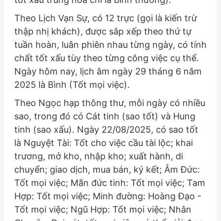
Theo Lịch Vạn Sự, có 12 trực (gọi là kiến trừ
thập nhị khách), được sắp xếp theo thứ tự
tuần hoàn, luân phiên nhau từng ngày, có tính
chất tốt xấu tùy theo từng công việc cụ thể.
Ngày hôm nay, lịch âm ngày 29 tháng 6 năm
2025 là Bình (Tốt mọi việc).
Theo Ngọc hạp thông thư, mỗi ngày có nhiều
sao, trong đó có Cát tinh (sao tốt) và Hung
tinh (sao xấu). Ngày 22/08/2025, có sao tốt
là Nguyệt Tài: Tốt cho việc cầu tài lộc; khai
trương, mở kho, nhập kho; xuất hành, di
chuyển; giao dịch, mua bán, ký kết; Âm Đức:
Tốt mọi việc; Mãn đức tinh: Tốt mọi việc; Tam
Hợp: Tốt mọi việc; Minh đường: Hoàng Đạo -
Tốt mọi việc; Ngũ Hợp: Tốt mọi việc; Nhân