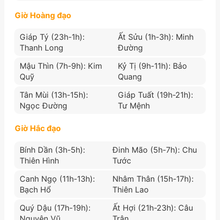
Giờ Hoàng đạo
Giáp Tý (23h-1h):
Ất Sửu (1h-3h): Minh
Thanh Long
Đường
Mậu Thìn (7h-9h): Kim
Kỷ Tị (9h-11h): Bảo
Quỹ
Quang
Tân Mùi (13h-15h):
Giáp Tuất (19h-21h):
Ngọc Đường
Tư Mệnh
Giờ Hắc đạo
Bính Dần (3h-5h):
Đinh Mão (5h-7h): Chu
Thiên Hình
Tước
Canh Ngọ (11h-13h):
Nhâm Thân (15h-17h):
Bạch Hổ
Thiên Lao
Quý Dậu (17h-19h):
Ất Hợi (21h-23h): Câu
Nguyên Vũ
Trận