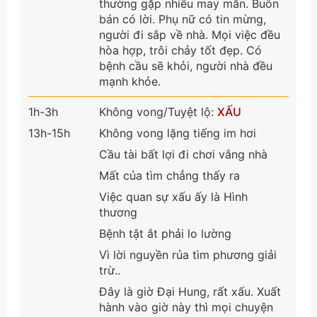
thường gặp nhiều may mắn. Buôn
bán có lời. Phụ nữ có tin mừng,
người đi sắp về nhà. Mọi việc đều
hòa hợp, trôi chảy tốt đẹp. Có
bệnh cầu sẽ khỏi, người nhà đều
mạnh khỏe.
1h-3h
Không vong/Tuyệt lộ:
XẤU
13h-15h
Không vong lặng tiếng im hơi
Cầu tài bất lợi đi chơi vắng nhà
Mất của tìm chẳng thấy ra
Việc quan sự xấu ấy là Hình
thương
Bệnh tật ắt phải lo lường
Vì lời nguyền rủa tìm phương giải
trừ..
Đây là giờ Đại Hung, rất xấu. Xuất
hành vào giờ này thì mọi chuyện