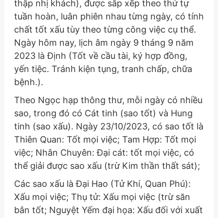
thập nhị khách), được sắp xếp theo thứ tự
tuần hoàn, luân phiên nhau từng ngày, có tính
chất tốt xấu tùy theo từng công việc cụ thể.
Ngày hôm nay, lịch âm ngày 9 tháng 9 năm
2023 là Định (Tốt về cầu tài, ký hợp đồng,
yến tiệc. Tránh kiện tụng, tranh chấp, chữa
bệnh.).
Theo Ngọc hạp thông thư, mỗi ngày có nhiều
sao, trong đó có Cát tinh (sao tốt) và Hung
tinh (sao xấu). Ngày 23/10/2023, có sao tốt là
Thiên Quan: Tốt mọi việc; Tam Hợp: Tốt mọi
việc; Nhân Chuyên: Đại cát: tốt mọi việc, có
thể giải được sao xấu (trừ Kim thần thất sát);
Các sao xấu là Đại Hao (Tử Khí, Quan Phú):
Xấu mọi việc; Thụ tử: Xấu mọi việc (trừ săn
bắn tốt; Nguyệt Yếm đại họa: Xấu đối với xuất