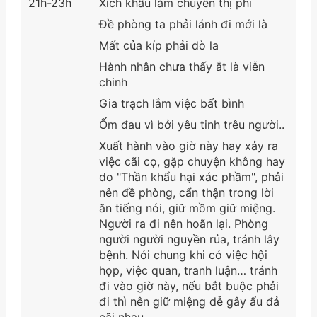
21h-23h
Xích khẩu lắm chuyên thị phi
Đề phòng ta phải lánh đi mới là
Mất của kíp phải dò la
Hành nhân chưa thấy ắt là viễn
chinh
Gia trạch lắm việc bất bình
Ốm đau vì bởi yêu tinh trêu người..
Xuất hành vào giờ này hay xảy ra
việc cãi cọ, gặp chuyện không hay
do "Thần khẩu hại xác phầm", phải
nên đề phòng, cẩn thận trong lời
ăn tiếng nói, giữ mồm giữ miệng.
Người ra đi nên hoãn lại. Phòng
người người nguyền rủa, tránh lây
bệnh. Nói chung khi có việc hội
họp, việc quan, tranh luận… tránh
đi vào giờ này, nếu bắt buộc phải
đi thì nên giữ miệng dễ gây ẩu đả
cãi nhau.