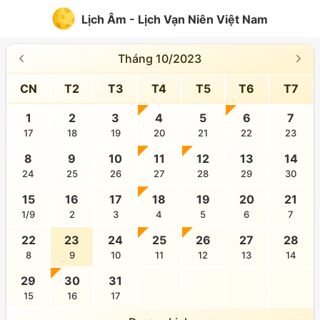
Lịch Âm - Lịch Vạn Niên Việt Nam
Tháng 10/2023
CN
T2
T3
T4
T5
T6
T7
1
2
3
4
5
6
7
17
18
19
20
21
22
23
8
9
10
11
12
13
14
24
25
26
27
28
29
30
15
16
17
18
19
20
21
1/9
2
3
4
5
6
7
22
23
24
25
26
27
28
8
9
10
11
12
13
14
29
30
31
15
16
17