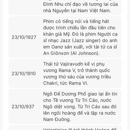
Đình Nhu chỉ đạo về tương lai của
nhà Nguyễn tại Nam Việt Nam.
Phim có tiếng nói và tiếng hát
được trình chiếu lần đầu tiên cho
khán giả Mỹ. Đó là phim Người ca
23/10/1927
sĩ nhạc Jazz (Jazz singer) do anh
em Oanơ sản xuất, với tài tử ca sĩ
An Giônxơn (Al Johnson).
Thái tử Vajiravudh kế vị phụ
vương Rama V, trở thành quốc
23/10/1910
vương thứ sáu của vương triều
Chakri, tức Rama VI.
Ngô Đế Dương Phổ giao lại ấn tín
cho Tề vương Từ Tri Cáo, nước
23/10/937
Ngô diệt vong. Từ Tri Cáo sau đó
lên ngôi hoàng đế và lập ra nước
Nam Đường.
Valentinian III trở thành Hoàng đế