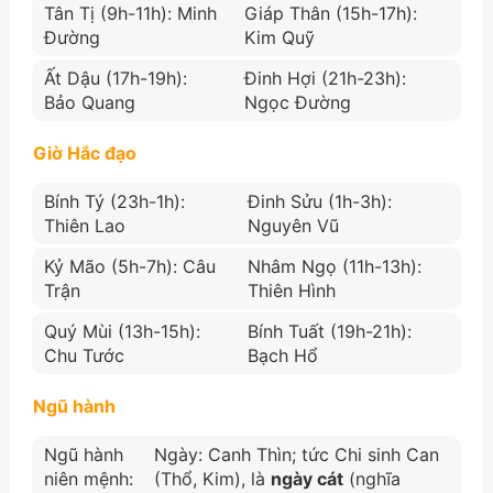
Tân Tị (9h-11h): Minh
Giáp Thân (15h-17h):
Đường
Kim Quỹ
Ất Dậu (17h-19h):
Đinh Hợi (21h-23h):
Bảo Quang
Ngọc Đường
Giờ Hắc đạo
Bính Tý (23h-1h):
Đinh Sửu (1h-3h):
Thiên Lao
Nguyên Vũ
Kỷ Mão (5h-7h): Câu
Nhâm Ngọ (11h-13h):
Trận
Thiên Hình
Quý Mùi (13h-15h):
Bính Tuất (19h-21h):
Chu Tước
Bạch Hổ
Ngũ hành
Ngũ hành
Ngày: Canh Thìn; tức Chi sinh Can
niên mệnh:
(Thổ, Kim), là
ngày cát
(nghĩa