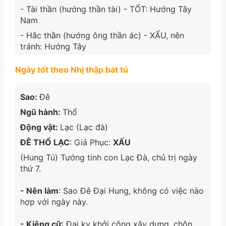
- Tài thần (hướng thần tài) - TỐT: Hướng Tây
Nam
- Hắc thần (hướng ông thần ác) - XẤU, nên
tránh: Hướng Tây
Ngày tốt theo Nhị thập bát tú
Sao:
Đê
Ngũ hành:
Thổ
Động vật:
Lạc (Lạc đà)
ĐÊ THỔ LẠC
: Giả Phục:
XẤU
(Hung Tú) Tướng tinh con Lạc Đà, chủ trị ngày
thứ 7.
- Nên làm
: Sao Đê Đại Hung, không có việc nào
hợp với ngày này.
- Kiêng cữ
: Đại kỵ khởi công xây dựng, chôn