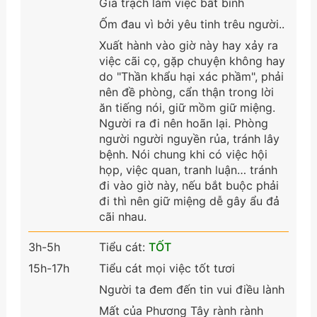
Gia trạch lắm việc bất bình
Ốm đau vì bởi yêu tinh trêu người..
Xuất hành vào giờ này hay xảy ra
việc cãi cọ, gặp chuyện không hay
do "Thần khẩu hại xác phầm", phải
nên đề phòng, cẩn thận trong lời
ăn tiếng nói, giữ mồm giữ miệng.
Người ra đi nên hoãn lại. Phòng
người người nguyền rủa, tránh lây
bệnh. Nói chung khi có việc hội
họp, việc quan, tranh luận… tránh
đi vào giờ này, nếu bắt buộc phải
đi thì nên giữ miệng dễ gây ẩu đả
cãi nhau.
3h-5h
Tiểu cát:
TỐT
15h-17h
Tiểu cát mọi việc tốt tươi
Người ta đem đến tin vui điều lành
Mất của Phương Tây rành rành