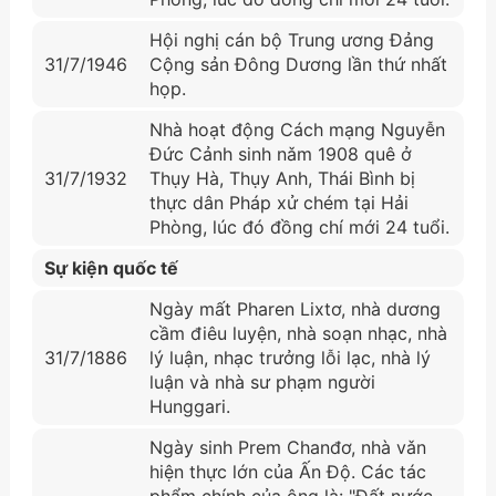
Hội nghị cán bộ Trung ương Đảng
31/7/1946
Cộng sản Đông Dương lần thứ nhất
họp.
Nhà hoạt động Cách mạng Nguyễn
Đức Cảnh sinh nǎm 1908 quê ở
31/7/1932
Thụy Hà, Thụy Anh, Thái Bình bị
thực dân Pháp xử chém tại Hải
Phòng, lúc đó đồng chí mới 24 tuổi.
Sự kiện quốc tế
Ngày mất Pharen Lixtơ, nhà dương
cầm điêu luyện, nhà soạn nhạc, nhà
31/7/1886
lý luận, nhạc trưởng lỗi lạc, nhà lý
luận và nhà sư phạm người
Hunggari.
Ngày sinh Prem Chanđơ, nhà vǎn
hiện thực lớn của Ấn Độ. Các tác
phẩm chính của ông là: "Đất nước