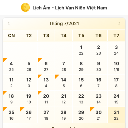
Lịch Âm - Lịch Vạn Niên Việt Nam
Tháng 7/2021
CN
T2
T3
T4
T5
T6
T7
1
2
3
22
23
24
4
5
6
7
8
9
10
25
26
27
28
29
30
1/6
11
12
13
14
15
16
17
2
3
4
5
6
7
8
18
19
20
21
22
23
24
9
10
11
12
13
14
15
25
26
27
28
29
30
31
16
17
18
19
20
21
22