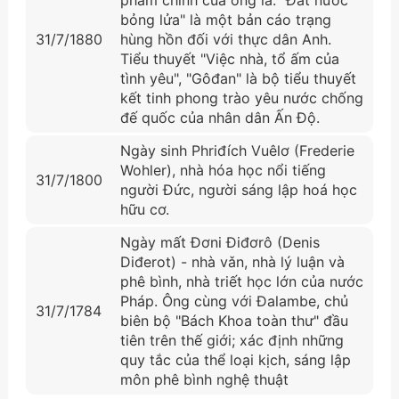
bỏng lửa" là một bản cáo trạng
31/7/1880
hùng hồn đối với thực dân Anh.
Tiểu thuyết "Việc nhà, tổ ấm của
tình yêu", "Gôđan" là bộ tiểu thuyết
kết tinh phong trào yêu nước chống
đế quốc của nhân dân Ấn Độ.
Ngày sinh Phriđích Vuêlơ (Frederie
Wohler), nhà hóa học nổi tiếng
31/7/1800
người Đức, người sáng lập hoá học
hữu cơ.
Ngày mất Đơni Điđơrô (Denis
Diđerot) - nhà vǎn, nhà lý luận và
phê bình, nhà triết học lớn của nước
Pháp. Ông cùng với Đalambe, chủ
31/7/1784
biên bộ "Bách Khoa toàn thư" đầu
tiên trên thế giới; xác định những
quy tắc của thể loại kịch, sáng lập
môn phê bình nghệ thuật