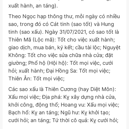
xuất hành, an táng).
Theo Ngọc hạp thông thư, mỗi ngày có nhiều
sao, trong đó có Cát tinh (sao tốt) và Hung
tinh (sao xấu). Ngày 31/07/2021, có sao tốt là
Thiên Mã (Lộc mã): Tốt cho việc xuất hành;
giao dịch, mua bán, ký kết; cầu tài lộc; Nguyệt
Không: Tốt cho việc sửa chữa nhà cửa; đặt
giường; Phổ hộ (Hội hộ): Tốt mọi việc, cưới
hỏi; xuất hành; Đại Hồng Sa: Tốt mọi việc;
Thiên Ân: Tốt mọi việc;
Các sao xấu là Thiên Cương (hay Diệt Môn):
Xấu mọi việc; Địa phá: Kỵ xây dựng nhà cửa,
khởi công, động thổ; Hoang vu: Xấu mọi việc;
Bạch hổ: Kỵ an táng; Ngũ hư: Kỵ khởi tạo;
cưới hỏi; an táng; Tứ thời cô quả: Kỵ cưới hỏi;