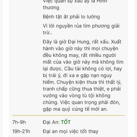
Việc quan sự xấu ấy là Hình
thương
Bệnh tật ắt phải lo lường
Vì lời nguyền rủa tìm phương giải
trừ..
Đây là giờ Đại Hung, rất xấu. Xuất
hành vào giờ này thì mọi chuyện
đều không may, rất nhiều người
mất của vào giờ này mà không tìm
lại được. Cầu tài không có lợi, hay
bị trái ý, đi xa e gặp nạn nguy
hiểm. Chuyện kiện thưa thì thất lý,
tranh chấp cũng thua thiệt, e phải
vướng vào vòng tù tội không
chừng. Việc quan trọng phải đòn,
gặp ma quỷ cúng tế mới an.
7h-9h
Đại An:
TỐT
19h-21h
Đại an mọi việc tốt thay