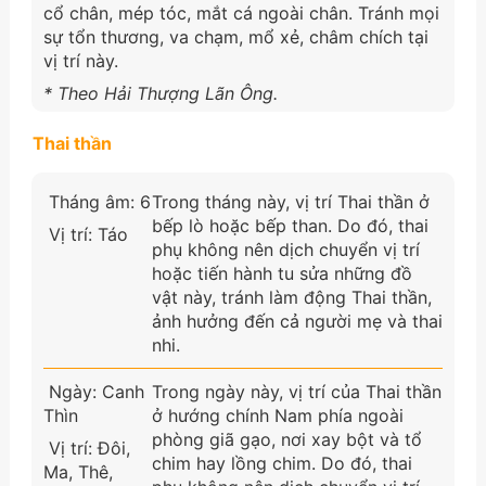
cổ chân, mép tóc, mắt cá ngoài chân. Tránh mọi
sự tổn thương, va chạm, mổ xẻ, châm chích tại
vị trí này.
* Theo Hải Thượng Lãn Ông.
Thai thần
Tháng âm: 6
Trong tháng này, vị trí Thai thần ở
bếp lò hoặc bếp than. Do đó, thai
Vị trí: Táo
phụ không nên dịch chuyển vị trí
hoặc tiến hành tu sửa những đồ
vật này, tránh làm động Thai thần,
ảnh hưởng đến cả người mẹ và thai
nhi.
Ngày: Canh
Trong ngày này, vị trí của Thai thần
Thìn
ở hướng chính Nam phía ngoài
phòng giã gạo, nơi xay bột và tổ
Vị trí: Đôi,
chim hay lồng chim. Do đó, thai
Ma, Thê,