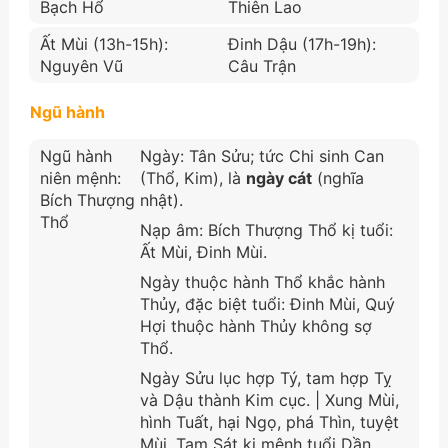
Bạch Hổ
Thiên Lao
Ất Mùi (13h-15h):
Đinh Dậu (17h-19h):
Nguyên Vũ
Câu Trận
Ngũ hành
Ngũ hành
Ngày: Tân Sửu; tức Chi sinh Can
niên mệnh:
(Thổ, Kim), là
ngày cát
(nghĩa
Bích Thượng
nhật).
Thổ
Nạp âm: Bích Thượng Thổ kị tuổi:
Ất Mùi, Đinh Mùi.
Ngày thuộc hành Thổ khắc hành
Thủy, đặc biệt tuổi: Đinh Mùi, Quý
Hợi thuộc hành Thủy không sợ
Thổ.
Ngày Sửu lục hợp Tý, tam hợp Tỵ
và Dậu thành Kim cục. | Xung Mùi,
hình Tuất, hại Ngọ, phá Thìn, tuyệt
Mùi. Tam Sát kị mệnh tuổi Dần,