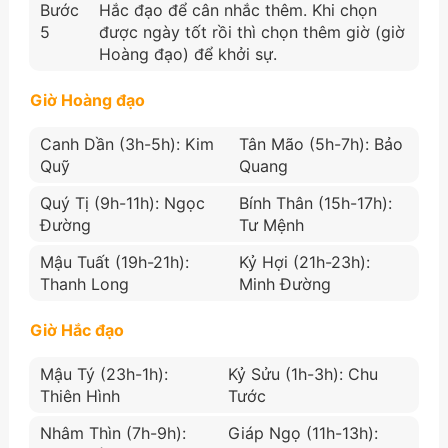
Bước
Hắc đạo để cân nhắc thêm. Khi chọn
5
được ngày tốt rồi thì chọn thêm giờ (giờ
Hoàng đạo) để khởi sự.
Giờ Hoàng đạo
Canh Dần (3h-5h): Kim
Tân Mão (5h-7h): Bảo
Quỹ
Quang
Quý Tị (9h-11h): Ngọc
Bính Thân (15h-17h):
Đường
Tư Mệnh
Mậu Tuất (19h-21h):
Kỷ Hợi (21h-23h):
Thanh Long
Minh Đường
Giờ Hắc đạo
Mậu Tý (23h-1h):
Kỷ Sửu (1h-3h): Chu
Thiên Hình
Tước
Nhâm Thìn (7h-9h):
Giáp Ngọ (11h-13h):