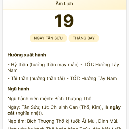
Âm Lịch
19
NGÀY TÂN SỬU
THÁNG BẢY
Hướng xuất hành
- Hỷ thần (hướng thần may mắn) - TỐT: Hướng Tây
Nam
- Tài thần (hướng thần tài) - TỐT: Hướng Tây Nam
Ngũ hành
Ngũ hành niên mệnh: Bích Thượng Thổ
Ngày: Tân Sửu; tức Chi sinh Can (Thổ, Kim), là
ngày
cát
(nghĩa nhật).
Nạp âm: Bích Thượng Thổ kị tuổi: Ất Mùi, Đinh Mùi.