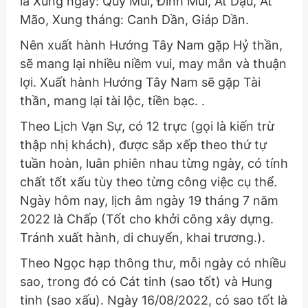
là Xung ngày: Quý Mùi, Đinh Mùi, Ất Dậu, Ất
Mão, Xung tháng: Canh Dần, Giáp Dần.
Nên xuất hành Hướng Tây Nam gặp Hỷ thần,
sẽ mang lại nhiều niềm vui, may mắn và thuận
lợi. Xuất hành Hướng Tây Nam sẽ gặp Tài
thần, mang lại tài lộc, tiền bạc. .
Theo Lịch Vạn Sự, có 12 trực (gọi là kiến trừ
thập nhị khách), được sắp xếp theo thứ tự
tuần hoàn, luân phiên nhau từng ngày, có tính
chất tốt xấu tùy theo từng công việc cụ thể.
Ngày hôm nay, lịch âm ngày 19 tháng 7 năm
2022 là Chấp (Tốt cho khởi công xây dựng.
Tránh xuất hành, di chuyển, khai trương.).
Theo Ngọc hạp thông thư, mỗi ngày có nhiều
sao, trong đó có Cát tinh (sao tốt) và Hung
tinh (sao xấu). Ngày 16/08/2022, có sao tốt là