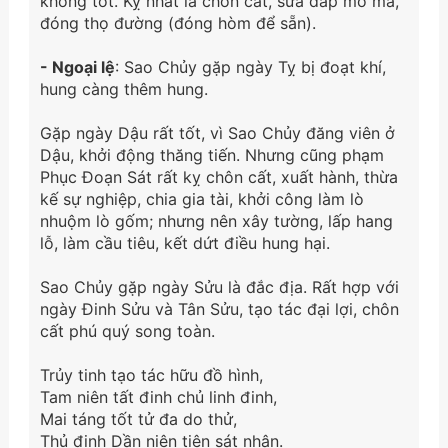
không tốt. Kỵ nhất là chôn cất, sửa đắp mồ mả,
đóng thọ đường (đóng hòm để sẵn).
- Ngoại lệ
: Sao Chủy gặp ngày Tỵ bị đoạt khí,
hung càng thêm hung.
Gặp ngày Dậu rất tốt, vì Sao Chủy đăng viên ở
Dậu, khởi động thăng tiến. Nhưng cũng phạm
Phục Đoạn Sát rất kỵ chôn cất, xuất hành, thừa
kế sự nghiệp, chia gia tài, khởi công làm lò
nhuộm lò gốm; nhưng nên xây tường, lấp hang
lỗ, làm cầu tiêu, kết dứt điều hung hại.
Sao Chủy gặp ngày Sửu là đắc địa. Rất hợp với
ngày Đinh Sửu và Tân Sửu, tạo tác đại lợi, chôn
cất phú quý song toàn.
Trủy tinh tạo tác hữu đồ hình,
Tam niên tất đinh chủ linh đinh,
Mai táng tốt tử đa do thử,
Thủ định Dần niên tiện sát nhân.