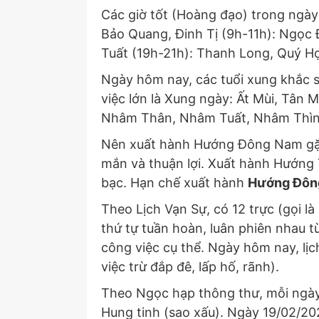
Các giờ tốt (Hoàng đạo) trong ngày
Bảo Quang, Đinh Tị (9h-11h): Ngọc
Tuất (19h-21h): Thanh Long, Quý H
Ngày hôm nay, các tuổi xung khắc s
việc lớn là Xung ngày: Ất Mùi, Tân M
Nhâm Thân, Nhâm Tuất, Nhâm Thìn
Nên xuất hành Hướng Đông Nam gặp 
mắn và thuận lợi. Xuất hành Hướng Tâ
bạc. Hạn chế xuất hành
Hướng Đôn
Theo Lịch Vạn Sự, có 12 trực (gọi là
thứ tự tuần hoàn, luân phiên nhau t
công việc cụ thể. Ngày hôm nay, lị
việc trừ đắp đê, lấp hố, rãnh).
Theo Ngọc hạp thông thư, mỗi ngày 
Hung tinh (sao xấu). Ngày 19/02/202