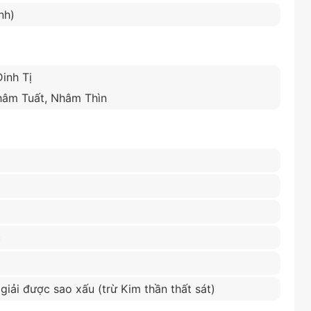
nh)
Đinh Tị
hâm Tuất, Nhâm Thìn
c
ể giải được sao xấu (trừ Kim thần thất sát)