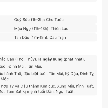
Quý Sửu (1h-3h): Chu Tước
Mậu Ngọ (11h-13h): Thiên Lao
Tân Dậu (17h-19h): Câu Trận
hắc Can (Thổ, Thủy), là
ngày hung
(phạt nhật).
uổi: Đinh Mùi, Tân Mùi.
 hành Thổ, đặc biệt tuổi: Tân Mùi, Kỷ Dậu, Đinh Tỵ
 Mộc.
 hợp Tỵ và Dậu thành Kim cục. Xung Mùi, hình Tuất,
Mùi. Tam Sát kị mệnh tuổi Dần, Ngọ, Tuất.