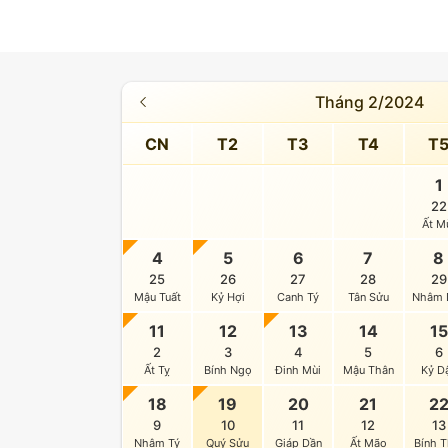
Tháng 2/2024
CN
T2
T3
T4
T
1
22
Ất M
4
5
6
7
8
25
26
27
28
29
Mậu Tuất
Kỷ Hợi
Canh Tý
Tân Sửu
Nhâm 
11
12
13
14
15
2
3
4
5
6
Ất Tỵ
Bính Ngọ
Đinh Mùi
Mậu Thân
Kỷ D
18
19
20
21
2
9
10
11
12
13
Nhâm Tý
Quý Sửu
Giáp Dần
Ất Mão
Bính T