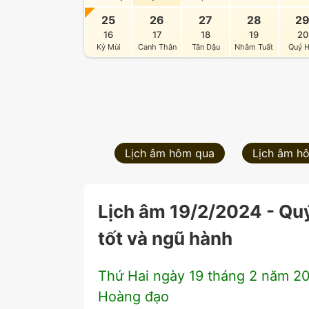
25
26
27
28
2
16
17
18
19
20
Kỷ Mùi
Canh Thân
Tân Dậu
Nhâm Tuất
Quý H
Lịch âm hôm qua
Lịch âm h
Lịch âm 19/2/2024 - Quý
tốt và ngũ hành
Thứ Hai ngày 19 tháng 2 năm 20
Hoàng đạo