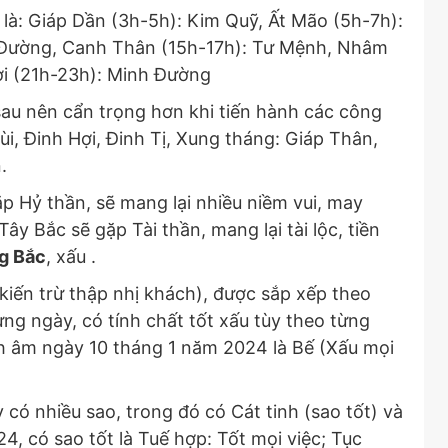
 là: Giáp Dần (3h-5h): Kim Quỹ, Ất Mão (5h-7h):
 Đường, Canh Thân (15h-17h): Tư Mệnh, Nhâm
ợi (21h-23h): Minh Đường
au nên cẩn trọng hơn khi tiến hành các công
ùi, Đinh Hợi, Đinh Tị, Xung tháng: Giáp Thân,
.
Hỷ thần, sẽ mang lại nhiều niềm vui, may
y Bắc sẽ gặp Tài thần, mang lại tài lộc, tiền
g Bắc
, xấu .
 kiến trừ thập nhị khách), được sắp xếp theo
ừng ngày, có tính chất tốt xấu tùy theo từng
ch âm ngày 10 tháng 1 năm 2024 là Bế (Xấu mọi
có nhiều sao, trong đó có Cát tinh (sao tốt) và
4, có sao tốt là Tuế hợp: Tốt mọi việc; Tục