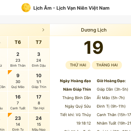
Lịch Âm - Lịch Vạn Niên Việt Nam
Dương Lịch
19
5
T6
T7
2
3
23
24
THỨ HAI
THÁNG HAI
ùi
Bính Thân
Đinh Dậu
9
10
Ngày Hoàng đạo
Giờ Hoàng Đạo:
30
1/1
Dần
Quý Mão
Giáp Thìn
Năm Giáp Thìn
Giáp Dần (3h-5h)
16
17
Tháng Bính Dần
Ất Mão (5h-7h)
7
8
Ngày Quý Sửu
Đinh Tị (9h-11h)
ậu
Canh Tuất
Tân Hợi
Tiết khí: Vũ Thủy
Canh Thân (15h-17
2
23
24
19:18:12
Nhâm Tuất (19h-21
14
15
hìn
Đinh Tỵ
Mậu Ngọ