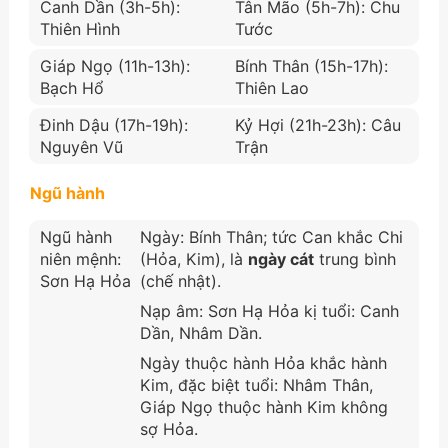
Canh Dần (3h-5h):
Tân Mão (5h-7h): Chu
Thiên Hình
Tước
Giáp Ngọ (11h-13h):
Bính Thân (15h-17h):
Bạch Hổ
Thiên Lao
Đinh Dậu (17h-19h):
Kỷ Hợi (21h-23h): Câu
Nguyên Vũ
Trận
Ngũ hành
Ngũ hành
Ngày: Bính Thân; tức Can khắc Chi
niên mệnh:
(Hỏa, Kim), là
ngày cát
trung bình
Sơn Hạ Hỏa
(chế nhật).
Nạp âm: Sơn Hạ Hỏa kị tuổi: Canh
Dần, Nhâm Dần.
Ngày thuộc hành Hỏa khắc hành
Kim, đặc biệt tuổi: Nhâm Thân,
Giáp Ngọ thuộc hành Kim không
sợ Hỏa.