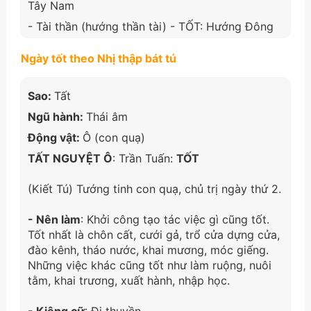
Tây Nam
- Tài thần (hướng thần tài) - TỐT: Hướng Đông
Ngày tốt theo Nhị thập bát tú
Sao:
Tất
Ngũ hành:
Thái âm
Động vật:
Ô (con quạ)
TẤT NGUYỆT Ô
: Trần Tuấn:
TỐT
(Kiết Tú) Tướng tinh con quạ, chủ trị ngày thứ 2.
- Nên làm
: Khởi công tạo tác việc gì cũng tốt.
Tốt nhất là chôn cất, cưới gả, trổ cửa dựng cửa,
đào kênh, tháo nước, khai mương, móc giếng.
Những việc khác cũng tốt như làm ruộng, nuôi
tằm, khai trương, xuất hành, nhập học.
- Kiêng cữ
: Đi thuyền