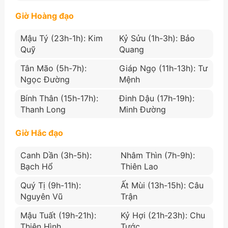
Giờ Hoàng đạo
Mậu Tý (23h-1h): Kim
Kỷ Sửu (1h-3h): Bảo
Quỹ
Quang
Tân Mão (5h-7h):
Giáp Ngọ (11h-13h): Tư
Ngọc Đường
Mệnh
Bính Thân (15h-17h):
Đinh Dậu (17h-19h):
Thanh Long
Minh Đường
Giờ Hắc đạo
Canh Dần (3h-5h):
Nhâm Thìn (7h-9h):
Bạch Hổ
Thiên Lao
Quý Tị (9h-11h):
Ất Mùi (13h-15h): Câu
Nguyên Vũ
Trận
Mậu Tuất (19h-21h):
Kỷ Hợi (21h-23h): Chu
Thiên Hình
Tước