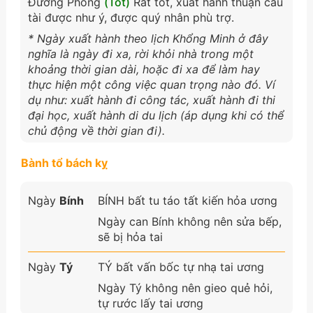
Đường Phong
(Tốt)
Rất tốt, xuất hành thuận cầu
tài được như ý, được quý nhân phù trợ.
* Ngày xuất hành theo lịch Khổng Minh ở đây
nghĩa là ngày đi xa, rời khỏi nhà trong một
khoảng thời gian dài, hoặc đi xa để làm hay
thực hiện một công việc quan trọng nào đó. Ví
dụ như: xuất hành đi công tác, xuất hành đi thi
đại học, xuất hành di du lịch (áp dụng khi có thể
chủ động về thời gian đi).
Bành tổ bách kỵ
Ngày
Bính
BÍNH bất tu táo tất kiến hỏa ương
Ngày can Bính không nên sửa bếp,
sẽ bị hỏa tai
Ngày
Tý
TÝ bất vấn bốc tự nhạ tai ương
Ngày Tý không nên gieo quẻ hỏi,
tự rước lấy tai ương