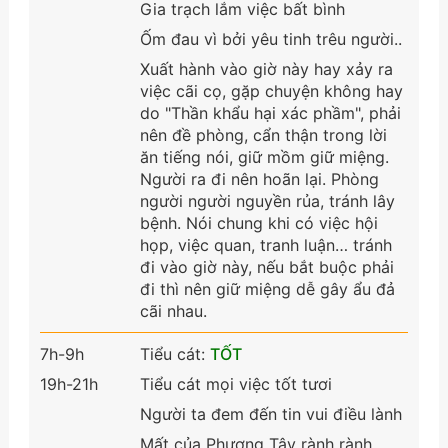
Gia trạch lắm việc bất bình
Ốm đau vì bởi yêu tinh trêu người..
Xuất hành vào giờ này hay xảy ra
việc cãi cọ, gặp chuyện không hay
do "Thần khẩu hại xác phầm", phải
nên đề phòng, cẩn thận trong lời
ăn tiếng nói, giữ mồm giữ miệng.
Người ra đi nên hoãn lại. Phòng
người người nguyền rủa, tránh lây
bệnh. Nói chung khi có việc hội
họp, việc quan, tranh luận… tránh
đi vào giờ này, nếu bắt buộc phải
đi thì nên giữ miệng dễ gây ẩu đả
cãi nhau.
7h-9h
Tiểu cát:
TỐT
19h-21h
Tiểu cát mọi việc tốt tươi
Người ta đem đến tin vui điều lành
Mất của Phương Tây rành rành