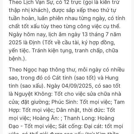
Theo Lịch Vạn Sự, có 12 trực (gọi là kiến trừ
thập nhị khách), được sắp xếp theo thứ tự
tuần hoàn, luân phiên nhau từng ngày, có tính
chất tốt xấu tùy theo từng công việc cụ thể.
Ngày hôm nay, lịch âm ngày 13 tháng 7 năm
2025 là Định (Tốt về cầu tài, ký hợp đồng,
yến tiệc. Tránh kiện tụng, tranh chấp, chữa
bệnh.).
Theo Ngọc hạp thông thư, mỗi ngày có nhiều
sao, trong đó có Cát tinh (sao tốt) và Hung
tinh (sao xấu). Ngày 04/09/2025, có sao tốt
là Nguyệt Không: Tốt cho việc sửa chữa nhà
cửa; đặt giường; Phúc Sinh: Tốt mọi việc; Tam
Hợp: Tốt mọi việc; Dân nhật, thời đức: Tốt
mọi việc; Hoàng Ân: ; Thanh Long: Hoàng
Đạo - Tốt mọi việc; Sát cống: Đại cát: tốt mọi