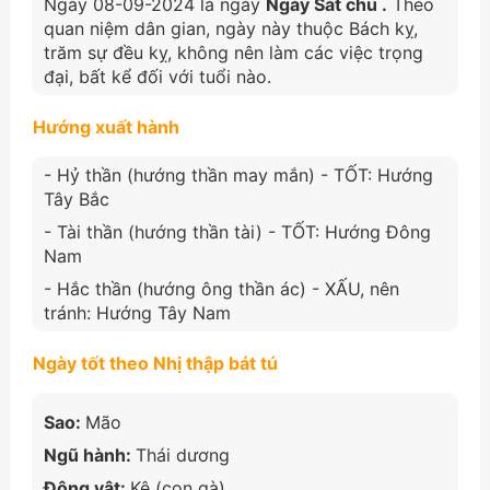
Ngày 08-09-2024 là ngày
Ngày Sát chủ .
Theo
quan niệm dân gian, ngày này thuộc Bách kỵ,
trăm sự đều kỵ, không nên làm các việc trọng
đại, bất kể đối với tuổi nào.
Hướng xuất hành
- Hỷ thần (hướng thần may mắn) - TỐT: Hướng
Tây Bắc
- Tài thần (hướng thần tài) - TỐT: Hướng Đông
Nam
- Hắc thần (hướng ông thần ác) - XẤU, nên
tránh: Hướng Tây Nam
Ngày tốt theo Nhị thập bát tú
Sao:
Mão
Ngũ hành:
Thái dương
Động vật:
Kê (con gà)