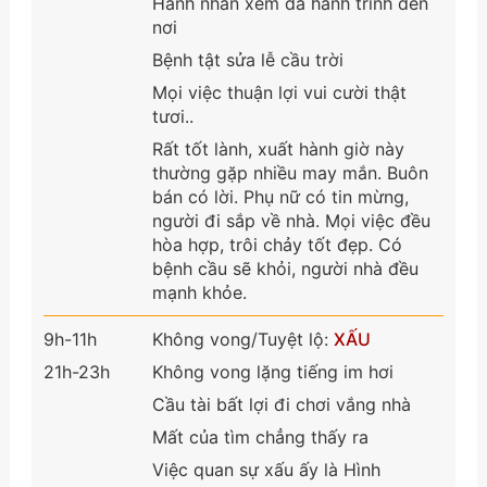
Hành nhân xem đã hành trình đến
nơi
Bệnh tật sửa lễ cầu trời
Mọi việc thuận lợi vui cười thật
tươi..
Rất tốt lành, xuất hành giờ này
thường gặp nhiều may mắn. Buôn
bán có lời. Phụ nữ có tin mừng,
người đi sắp về nhà. Mọi việc đều
hòa hợp, trôi chảy tốt đẹp. Có
bệnh cầu sẽ khỏi, người nhà đều
mạnh khỏe.
9h-11h
Không vong/Tuyệt lộ:
XẤU
21h-23h
Không vong lặng tiếng im hơi
Cầu tài bất lợi đi chơi vắng nhà
Mất của tìm chẳng thấy ra
Việc quan sự xấu ấy là Hình