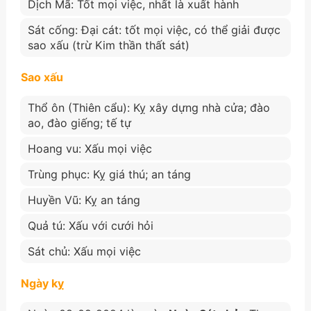
Dịch Mã: Tốt mọi việc, nhất là xuất hành
Sát cống: Đại cát: tốt mọi việc, có thể giải được
sao xấu (trừ Kim thần thất sát)
Sao xấu
Thổ ôn (Thiên cẩu): Kỵ xây dựng nhà cửa; đào
ao, đào giếng; tế tự
Hoang vu: Xấu mọi việc
Trùng phục: Kỵ giá thú; an táng
Huyền Vũ: Kỵ an táng
Quả tú: Xấu với cưới hỏi
Sát chủ: Xấu mọi việc
Ngày kỵ