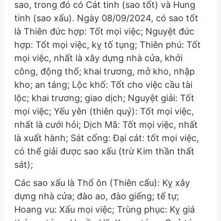
sao, trong đó có Cát tinh (sao tốt) và Hung
tinh (sao xấu). Ngày 08/09/2024, có sao tốt
là Thiên đức hợp: Tốt mọi việc; Nguyệt đức
hợp: Tốt mọi việc, kỵ tố tụng; Thiên phú: Tốt
mọi việc, nhất là xây dựng nhà cửa, khởi
công, động thổ; khai trương, mở kho, nhập
kho; an táng; Lộc khố: Tốt cho việc cầu tài
lộc; khai trương; giao dịch; Nguyệt giải: Tốt
mọi việc; Yếu yên (thiên quý): Tốt mọi việc,
nhất là cưới hỏi; Dịch Mã: Tốt mọi việc, nhất
là xuất hành; Sát cống: Đại cát: tốt mọi việc,
có thể giải được sao xấu (trừ Kim thần thất
sát);
Các sao xấu là Thổ ôn (Thiên cẩu): Kỵ xây
dựng nhà cửa; đào ao, đào giếng; tế tự;
Hoang vu: Xấu mọi việc; Trùng phục: Kỵ giá