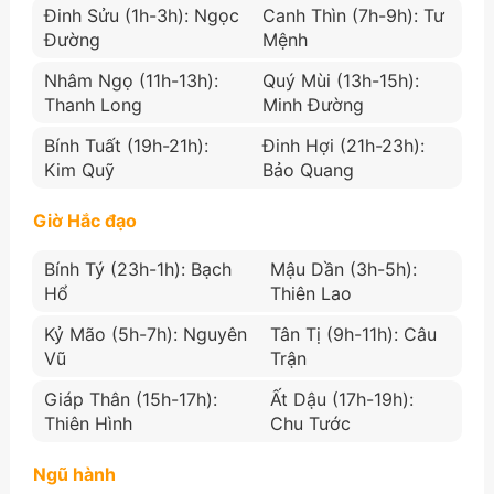
Đinh Sửu (1h-3h): Ngọc
Canh Thìn (7h-9h): Tư
Đường
Mệnh
Nhâm Ngọ (11h-13h):
Quý Mùi (13h-15h):
Thanh Long
Minh Đường
Bính Tuất (19h-21h):
Đinh Hợi (21h-23h):
Kim Quỹ
Bảo Quang
Giờ Hắc đạo
Bính Tý (23h-1h): Bạch
Mậu Dần (3h-5h):
Hổ
Thiên Lao
Kỷ Mão (5h-7h): Nguyên
Tân Tị (9h-11h): Câu
Vũ
Trận
Giáp Thân (15h-17h):
Ất Dậu (17h-19h):
Thiên Hình
Chu Tước
Ngũ hành