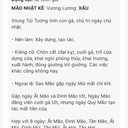
MÃO NHẬT KÊ
: Vương Lương:
XẤU
(Hung Tú) Tướng tinh con gà, chủ trị ngày chủ
nhật.
-
Nên làm: Xây dựng, tạo tác.
-
Kiêng cữ: Chôn cất (đại kỵ), cưới gả, trổ cửa
dựng cửa, khai ngòi phóng thủy, khai trương,
xuất hành, đóng giường lót giường. Các việc
khác cũng không hay.
-
Ngoại lệ: Sao Mão gặp ngày Mùi mất chí khí.
Gặp ngày Ất Mão và Đinh Mão tốt, Ngày Mão
đăng viên cưới gả tốt, nhưng ngày Quý Mão tạo
tác mất tiền của.
Hợp với 8 ngày: Ất Mão, Đinh Mão, Tân Mão, Ất
Mùi, Đinh Mùi, Tân Mùi, Ất Hợi, Tân Hợi.