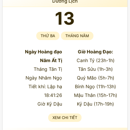
Dương Lịch
13
THỨ BA
THÁNG NĂM
Ngày Hoàng đạo
Giờ Hoàng Đạo:
Năm Ất Tị
Canh Tý (23h-1h)
Tháng Tân Tị
Tân Sửu (1h-3h)
Ngày Nhâm Ngọ
Quý Mão (5h-7h)
Tiết khí: Lập hạ
Bính Ngọ (11h-13h)
18:41:26
Mậu Thân (15h-17h)
Giờ Kỷ Dậu
Kỷ Dậu (17h-19h)
XEM CHI TIẾT