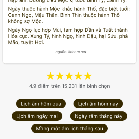
Nạp âm: Dương Liễu Mộc kị tuổi: Bính Tý, Canh Tý.
Ngày thuộc hành Mộc khắc hành Thổ, đặc biệt tuổi:
Canh Ngọ, Mậu Thân, Bính Thìn thuộc hành Thổ
không sợ Mộc.
Ngày Ngọ lục hợp Mùi, tam hợp Dần và Tuất thành
Hỏa cục. Xung Tý, hình Ngọ, hình Dậu, hại Sửu, phá
Mão, tuyệt Hợi.
nguồn: licham.net
★
★
★
★
★
4.9 điểm trên 15,231 lần bình chọn
Lịch âm hôm qua
Lịch âm hôm nay
Lịch âm ngày mai
Ngày rằm tháng này
Mồng một âm lịch tháng sau