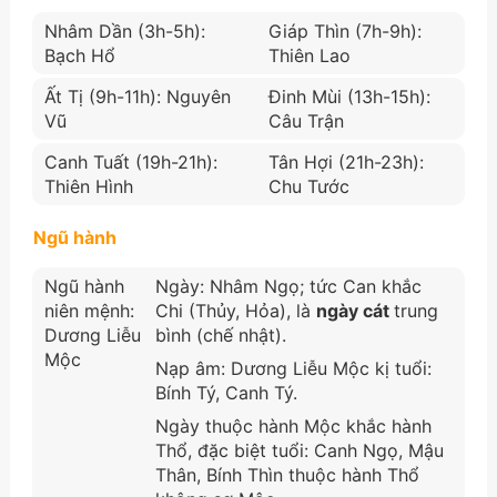
Nhâm Dần (3h-5h):
Giáp Thìn (7h-9h):
Bạch Hổ
Thiên Lao
Ất Tị (9h-11h): Nguyên
Đinh Mùi (13h-15h):
Vũ
Câu Trận
Canh Tuất (19h-21h):
Tân Hợi (21h-23h):
Thiên Hình
Chu Tước
Ngũ hành
Ngũ hành
Ngày: Nhâm Ngọ; tức Can khắc
niên mệnh:
Chi (Thủy, Hỏa), là
ngày cát
trung
Dương Liễu
bình (chế nhật).
Mộc
Nạp âm: Dương Liễu Mộc kị tuổi:
Bính Tý, Canh Tý.
Ngày thuộc hành Mộc khắc hành
Thổ, đặc biệt tuổi: Canh Ngọ, Mậu
Thân, Bính Thìn thuộc hành Thổ