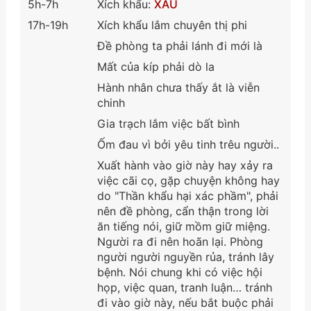
5h-7h
Xích khẩu:
XẤU
17h-19h
Xích khẩu lắm chuyên thị phi
Đề phòng ta phải lánh đi mới là
Mất của kíp phải dò la
Hành nhân chưa thấy ắt là viễn
chinh
Gia trạch lắm việc bất bình
Ốm đau vì bởi yêu tinh trêu người..
Xuất hành vào giờ này hay xảy ra
việc cãi cọ, gặp chuyện không hay
do "Thần khẩu hại xác phầm", phải
nên đề phòng, cẩn thận trong lời
ăn tiếng nói, giữ mồm giữ miệng.
Người ra đi nên hoãn lại. Phòng
người người nguyền rủa, tránh lây
bệnh. Nói chung khi có việc hội
họp, việc quan, tranh luận… tránh
đi vào giờ này, nếu bắt buộc phải