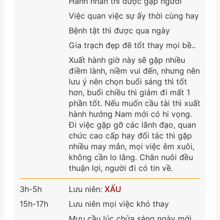
Hành nhân thì được gặp người
Việc quan việc sự ấy thời cùng hay
Bệnh tật thì được qua ngày
Gia trạch đẹp đẽ tốt thay mọi bề..
Xuất hành giờ này sẽ gặp nhiều
điềm lành, niềm vui đến, nhưng nên
lưu ý nên chọn buổi sáng thì tốt
hơn, buổi chiều thì giảm đi mất 1
phần tốt. Nếu muốn cầu tài thì xuất
hành hướng Nam mới có hi vọng.
Đi việc gặp gỡ các lãnh đạo, quan
chức cao cấp hay đối tác thì gặp
nhiều may mắn, mọi việc êm xuôi,
không cần lo lắng. Chăn nuôi đều
thuận lợi, người đi có tin về.
3h-5h
Lưu niên:
XẤU
15h-17h
Lưu niên mọi việc khó thay
Mưu cầu lúc chửa sáng ngày mới