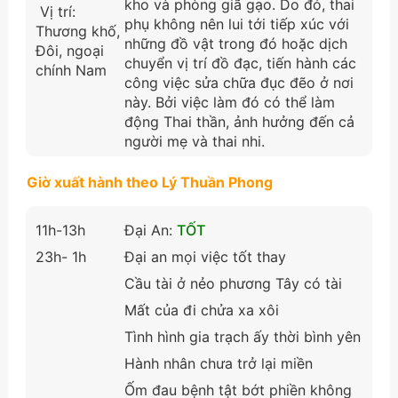
kho và phòng giã gạo. Do đó, thai
Vị trí:
phụ không nên lui tới tiếp xúc với
Thương khố,
những đồ vật trong đó hoặc dịch
Đôi, ngoại
chuyển vị trí đồ đạc, tiến hành các
chính Nam
công việc sửa chữa đục đẽo ở nơi
này. Bởi việc làm đó có thể làm
động Thai thần, ảnh hưởng đến cả
người mẹ và thai nhi.
Giờ xuất hành theo Lý Thuần Phong
11h-13h
Đại An:
TỐT
23h- 1h
Đại an mọi việc tốt thay
Cầu tài ở nẻo phương Tây có tài
Mất của đi chửa xa xôi
Tình hình gia trạch ấy thời bình yên
Hành nhân chưa trở lại miền
Ốm đau bệnh tật bớt phiền không