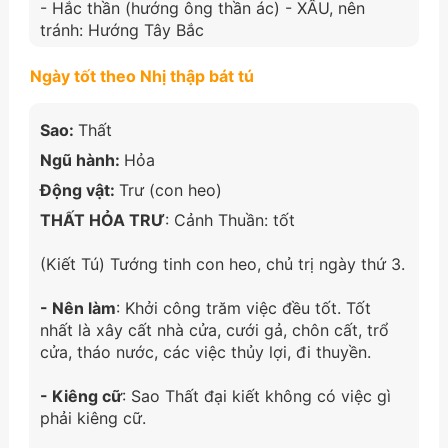
- Hắc thần (hướng ông thần ác) - XẤU, nên
tránh: Hướng Tây Bắc
Ngày tốt theo Nhị thập bát tú
Sao:
Thất
Ngũ hành:
Hỏa
Động vật:
Trư (con heo)
THẤT HỎA TRƯ
: Cảnh Thuần: tốt
(Kiết Tú) Tướng tinh con heo, chủ trị ngày thứ 3.
- Nên làm
: Khởi công trăm việc đều tốt. Tốt
nhất là xây cất nhà cửa, cưới gả, chôn cất, trổ
cửa, tháo nước, các việc thủy lợi, đi thuyền.
- Kiêng cữ
: Sao Thất đại kiết không có việc gì
phải kiêng cữ.