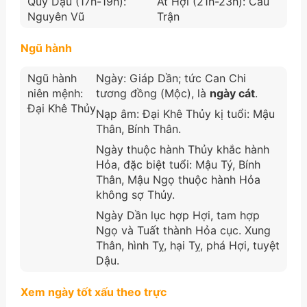
Quý Dậu (17h-19h):
Ất Hợi (21h-23h): Câu
Nguyên Vũ
Trận
Ngũ hành
Ngũ hành
Ngày: Giáp Dần; tức Can Chi
niên mệnh:
tương đồng (Mộc), là
ngày cát
.
Đại Khê Thủy
Nạp âm: Đại Khê Thủy kị tuổi: Mậu
Thân, Bính Thân.
Ngày thuộc hành Thủy khắc hành
Hỏa, đặc biệt tuổi: Mậu Tý, Bính
Thân, Mậu Ngọ thuộc hành Hỏa
không sợ Thủy.
Ngày Dần lục hợp Hợi, tam hợp
Ngọ và Tuất thành Hỏa cục. Xung
Thân, hình Tỵ, hại Tỵ, phá Hợi, tuyệt
Dậu.
Xem ngày tốt xấu theo trực