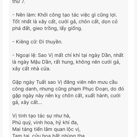
thứ 7.
- Nên làm: Khởi công tạo tác việc gì cũng lợi.
Tốt nhất là xây cất, cưới gả, chôn cất, dọn cỏ
phá đất, gieo trồng, lấy giống.
- Kiêng cữ: Đi thuyền.
- Ngoại lệ: Sao Vị mất chí khí tại ngày Dần, nhất
là ngày Mậu Dần, rất hung, không nên cưới gả,
xây cất nhà cửa.
Gặp ngày Tuất sao Vị đăng viên nên mưu cầu
công danh, nhưng cũng phạm Phục Đoạn, do đó
gặp ngày này nên kỵ chôn cất, xuất hành, cưới
gả, xây cất…
Vị tinh tạo tác sự như hà,
Phú quý, vinh hoa, hỷ khí đa,
Mai táng tiến lâm quan lộc vị,
Tam tai, cửu họa bất phùng tha.