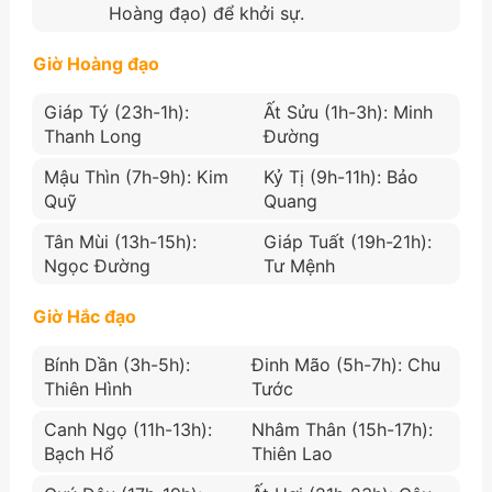
Hoàng đạo) để khởi sự.
Giờ Hoàng đạo
Giáp Tý (23h-1h):
Ất Sửu (1h-3h): Minh
Thanh Long
Đường
Mậu Thìn (7h-9h): Kim
Kỷ Tị (9h-11h): Bảo
Quỹ
Quang
Tân Mùi (13h-15h):
Giáp Tuất (19h-21h):
Ngọc Đường
Tư Mệnh
Giờ Hắc đạo
Bính Dần (3h-5h):
Đinh Mão (5h-7h): Chu
Thiên Hình
Tước
Canh Ngọ (11h-13h):
Nhâm Thân (15h-17h):
Bạch Hổ
Thiên Lao