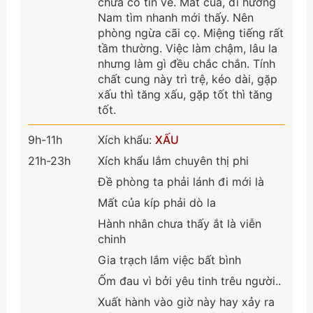
chưa có tin về. Mất của, đi hướng
Nam tìm nhanh mới thấy. Nên
phòng ngừa cãi cọ. Miệng tiếng rất
tầm thường. Việc làm chậm, lâu la
nhưng làm gì đều chắc chắn. Tính
chất cung này trì trệ, kéo dài, gặp
xấu thì tăng xấu, gặp tốt thì tăng
tốt.
9h-11h
Xích khẩu:
XẤU
21h-23h
Xích khẩu lắm chuyên thị phi
Đề phòng ta phải lánh đi mới là
Mất của kíp phải dò la
Hành nhân chưa thấy ắt là viễn
chinh
Gia trạch lắm việc bất bình
Ốm đau vì bởi yêu tinh trêu người..
Xuất hành vào giờ này hay xảy ra