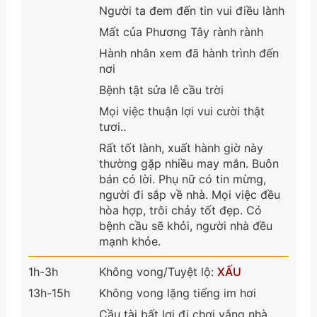
Người ta đem đến tin vui điều lành
Mất của Phương Tây rành rành
Hành nhân xem đã hành trình đến
nơi
Bệnh tật sửa lễ cầu trời
Mọi việc thuận lợi vui cười thật
tươi..
Rất tốt lành, xuất hành giờ này
thường gặp nhiều may mắn. Buôn
bán có lời. Phụ nữ có tin mừng,
người đi sắp về nhà. Mọi việc đều
hòa hợp, trôi chảy tốt đẹp. Có
bệnh cầu sẽ khỏi, người nhà đều
mạnh khỏe.
1h-3h
Không vong/Tuyệt lộ:
XẤU
13h-15h
Không vong lặng tiếng im hơi
Cầu tài bất lợi đi chơi vắng nhà