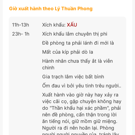
Giờ xuất hành theo Lý Thuần Phong
11h-13h
Xích khẩu:
XẤU
23h- 1h
Xích khẩu lắm chuyên thị phi
Đề phòng ta phải lánh đi mới là
Mất của kíp phải dò la
Hành nhân chưa thấy ắt là viễn
chinh
Gia trạch lắm việc bất bình
Ốm đau vì bởi yêu tinh trêu người..
Xuất hành vào giờ này hay xảy ra
việc cãi cọ, gặp chuyện không hay
do "Thần khẩu hại xác phầm", phải
nên đề phòng, cẩn thận trong lời
ăn tiếng nói, giữ mồm giữ miệng.
Người ra đi nên hoãn lại. Phòng
người người nguyền rủa, tránh lây