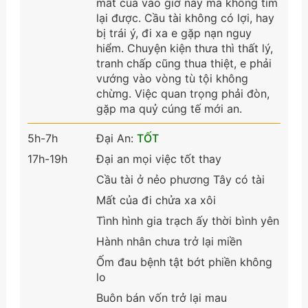
mất của vào giờ này mà không tìm
lại được. Cầu tài không có lợi, hay
bị trái ý, đi xa e gặp nạn nguy
hiểm. Chuyện kiện thưa thì thất lý,
tranh chấp cũng thua thiệt, e phải
vướng vào vòng tù tội không
chừng. Việc quan trọng phải đòn,
gặp ma quỷ cúng tế mới an.
5h-7h
Đại An:
TỐT
17h-19h
Đại an mọi việc tốt thay
Cầu tài ở nẻo phương Tây có tài
Mất của đi chửa xa xôi
Tình hình gia trạch ấy thời bình yên
Hành nhân chưa trở lại miền
Ốm đau bệnh tật bớt phiền không
lo
Buôn bán vốn trở lại mau