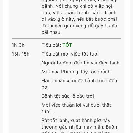
bệnh. Nói chung khi có việc hội
họp, việc quan, tranh luận… tránh
đi vào giờ này, nếu bắt buộc phải
đi thì nên giữ miệng dễ gây ẩu đả
cãi nhau.
1h-3h
Tiểu cát:
TỐT
13h-15h
Tiểu cát mọi việc tốt tươi
Người ta đem đến tin vui điều lành
Mất của Phương Tây rành rành
Hành nhân xem đã hành trình đến
nơi
Bệnh tật sửa lễ cầu trời
Mọi việc thuận lợi vui cười thật
tươi..
Rất tốt lành, xuất hành giờ này
thường gặp nhiều may mắn. Buôn