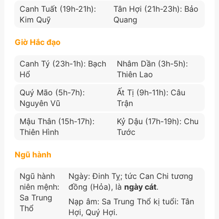
Canh Tuất (19h-21h):
Tân Hợi (21h-23h): Bảo
Kim Quỹ
Quang
Giờ Hắc đạo
Canh Tý (23h-1h): Bạch
Nhâm Dần (3h-5h):
Hổ
Thiên Lao
Quý Mão (5h-7h):
Ất Tị (9h-11h): Câu
Nguyên Vũ
Trận
Mậu Thân (15h-17h):
Kỷ Dậu (17h-19h): Chu
Thiên Hình
Tước
Ngũ hành
Ngũ hành
Ngày: Đinh Tỵ; tức Can Chi tương
niên mệnh:
đồng (Hỏa), là
ngày cát
.
Sa Trung
Nạp âm: Sa Trung Thổ kị tuổi: Tân
Thổ
Hợi, Quý Hợi.