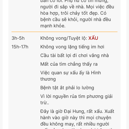
bán có lời. Phụ nữ có tin mừng,
người đi sắp về nhà. Mọi việc đều
hòa hợp, trôi chảy tốt đẹp. Có
bệnh cầu sẽ khỏi, người nhà đều
mạnh khỏe.
3h-5h
Không vong/Tuyệt lộ:
XẤU
15h-17h
Không vong lặng tiếng im hơi
Cầu tài bất lợi đi chơi vắng nhà
Mất của tìm chẳng thấy ra
Việc quan sự xấu ấy là Hình
thương
Bệnh tật ắt phải lo lường
Vì lời nguyền rủa tìm phương giải
trừ..
Đây là giờ Đại Hung, rất xấu. Xuất
hành vào giờ này thì mọi chuyện
đều không may, rất nhiều người