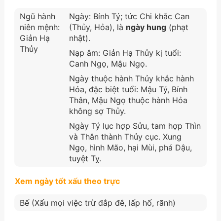
Ngũ hành
Ngày: Bính Tý; tức Chi khắc Can
niên mệnh:
(Thủy, Hỏa), là
ngày hung
(phạt
Giản Hạ
nhật).
Thủy
Nạp âm: Giản Hạ Thủy kị tuổi:
Canh Ngọ, Mậu Ngọ.
Ngày thuộc hành Thủy khắc hành
Hỏa, đặc biệt tuổi: Mậu Tý, Bính
Thân, Mậu Ngọ thuộc hành Hỏa
không sợ Thủy.
Ngày Tý lục hợp Sửu, tam hợp Thìn
và Thân thành Thủy cục. Xung
Ngọ, hình Mão, hại Mùi, phá Dậu,
tuyệt Tỵ.
Xem ngày tốt xấu theo trực
Bế (Xấu mọi việc trừ đắp đê, lấp hố, rãnh)