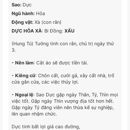
Sao:
Dực
Ngũ hành:
Hỏa
Động vật:
Xà (con rắn)
DỰC HỎA XÀ
: Bi Đồng:
XẤU
(Hung Tú) Tướng tinh con rắn, chủ trị ngày thứ
3.
- Nên làm
: Cắt áo sẽ được tiền tài.
- Kiêng cữ
: Chôn cất, cưới gả, xây cất nhà, trổ
cửa gắn cửa, các việc thủy lợi.
- Ngoại lệ
: Sao Dực gặp ngày Thân, Tý, Thìn mọi
việc tốt. Gặp ngày Thìn vượng địa tốt hơn hết.
Gặp ngày Tý đăng viên nên thừa kế sự nghiệp,
lên quan nhậm chức.
Dực tinh bất lợi giá cao đường,