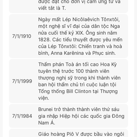
được đặt cho đơn vị cảm ứng từ và
viết tắt là T.
Ngày mất Lép Nicôlaêvich Tônxtôi,
một nghệ sĩ vĩ đại của dân tộc Nga
nửa cuối thế kỷ XIX. Ông sinh nǎm
7/1/1910
1828. Các tiểu thuyết được yêu mến
của Lép Tônxtôi: Chiến tranh và hoà
bình, Anna Karênina và Phục sinh.
Thẩm phán Toà án tối cao Hoa Kỳ
tuyên thệ trước 100 thành viên
thượng nghị sỹ trong khi thành viên
7/1/1999
ban hội thẩm chủ trì cuộc luận tội
Tổng thống Bill Clinton tại Thượng
viện.
Brunei trở thành thành viên thứ sáu
7/1/1984
gia nhập Hiệp hội các quốc gia Đông
Nam Á.
Giáo hoàng Piô V được bầu vào ngôi