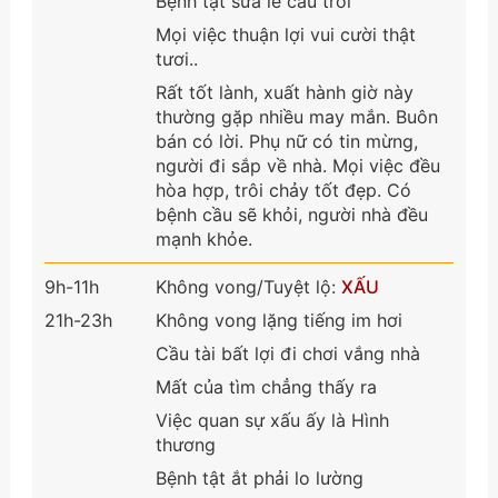
Bệnh tật sửa lễ cầu trời
Mọi việc thuận lợi vui cười thật
tươi..
Rất tốt lành, xuất hành giờ này
thường gặp nhiều may mắn. Buôn
bán có lời. Phụ nữ có tin mừng,
người đi sắp về nhà. Mọi việc đều
hòa hợp, trôi chảy tốt đẹp. Có
bệnh cầu sẽ khỏi, người nhà đều
mạnh khỏe.
9h-11h
Không vong/Tuyệt lộ:
XẤU
21h-23h
Không vong lặng tiếng im hơi
Cầu tài bất lợi đi chơi vắng nhà
Mất của tìm chẳng thấy ra
Việc quan sự xấu ấy là Hình
thương
Bệnh tật ắt phải lo lường