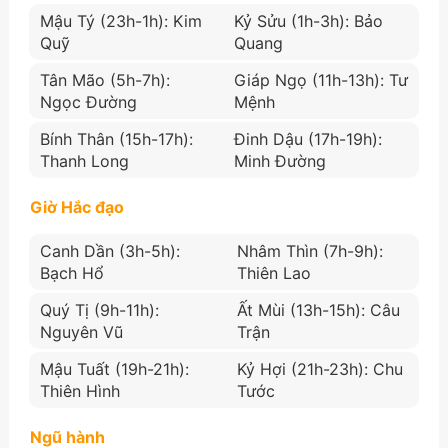
Mậu Tý (23h-1h): Kim
Kỷ Sửu (1h-3h): Bảo
Quỹ
Quang
Tân Mão (5h-7h):
Giáp Ngọ (11h-13h): Tư
Ngọc Đường
Mệnh
Bính Thân (15h-17h):
Đinh Dậu (17h-19h):
Thanh Long
Minh Đường
Giờ Hắc đạo
Canh Dần (3h-5h):
Nhâm Thìn (7h-9h):
Bạch Hổ
Thiên Lao
Quý Tị (9h-11h):
Ất Mùi (13h-15h): Câu
Nguyên Vũ
Trận
Mậu Tuất (19h-21h):
Kỷ Hợi (21h-23h): Chu
Thiên Hình
Tước
Ngũ hành