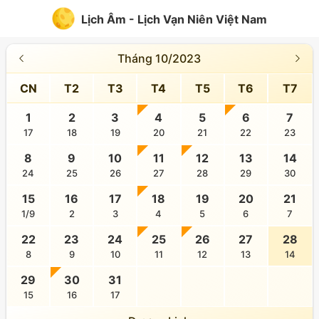
Lịch Âm - Lịch Vạn Niên Việt Nam
Tháng 10/2023
CN
T2
T3
T4
T5
T6
T7
1
2
3
4
5
6
7
17
18
19
20
21
22
23
8
9
10
11
12
13
14
24
25
26
27
28
29
30
15
16
17
18
19
20
21
1/9
2
3
4
5
6
7
22
23
24
25
26
27
28
8
9
10
11
12
13
14
29
30
31
15
16
17