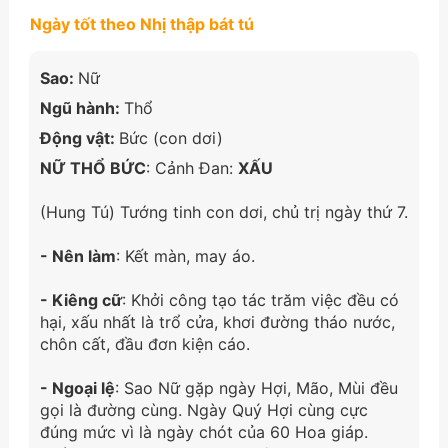
Ngày tốt theo Nhị thập bát tú
Sao:
Nữ
Ngũ hành:
Thổ
Động vật:
Bức (con dơi)
NỮ THỔ BỨC
: Cảnh Đan:
XẤU
(Hung Tú) Tướng tinh con dơi, chủ trị ngày thứ 7.
- Nên làm
: Kết màn, may áo.
- Kiêng cữ
: Khởi công tạo tác trăm việc đều có
hại, xấu nhất là trổ cửa, khơi đường tháo nước,
chôn cất, đầu đơn kiện cáo.
- Ngoại lệ
: Sao Nữ gặp ngày Hợi, Mão, Mùi đều
gọi là đường cùng. Ngày Quý Hợi cùng cực
đúng mức vì là ngày chót của 60 Hoa giáp.