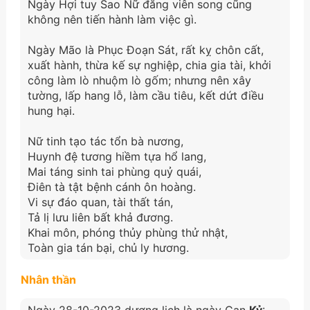
Ngày Hợi tuy Sao Nữ đăng viên song cũng
không nên tiến hành làm việc gì.
Ngày Mão là Phục Đoạn Sát, rất kỵ chôn cất,
xuất hành, thừa kế sự nghiệp, chia gia tài, khởi
công làm lò nhuộm lò gốm; nhưng nên xây
tường, lấp hang lỗ, làm cầu tiêu, kết dứt điều
hung hại.
Nữ tinh tạo tác tổn bà nương,
Huynh đệ tương hiềm tựa hổ lang,
Mai táng sinh tai phùng quỷ quái,
Điên tà tật bệnh cánh ôn hoàng.
Vi sự đáo quan, tài thất tán,
Tả lị lưu liên bất khả đương.
Khai môn, phóng thủy phùng thử nhật,
Toàn gia tán bại, chủ ly hương.
Nhân thần
Ngày 28-10-2023 dương lịch là ngày Can
Kỷ
: