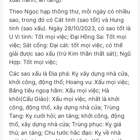
Theo Ngọc hạp thông thư, mỗi ngày có nhiều
sao, trong đó có Cát tinh (sao tốt) và Hung
tinh (sao xấu). Ngày 28/10/2023, có sao tốt là
U Vi tinh: Tốt mọi việc; Đại Hồng Sa: Tốt mọi
việc; Sát cống: Đại cát: tốt mọi việc, có thể
giải được sao xấu (trừ Kim thần thất sát); Ngũ
Hợp: Tốt mọi việc;
Các sao xấu là Địa phá: Kỵ xây dựng nhà cửa,
khởi công, động thổ; Hoang vu: Xấu mọi việc;
Băng tiêu ngoạ hãm: Xấu mọi việc; Hà
khôi(Cẩu Giảo): Xấu mọi việc, nhất là khởi
công, động thổ, xây dựng nhà cửa; Trùng
Tang: Kỵ cưới hỏi; an táng; khởi công, động
thổ, xây dựng nhà cửa; Trùng phục: Kỵ giá
thú; an táng; Chu tước hắc đạo: Kỵ về nhà