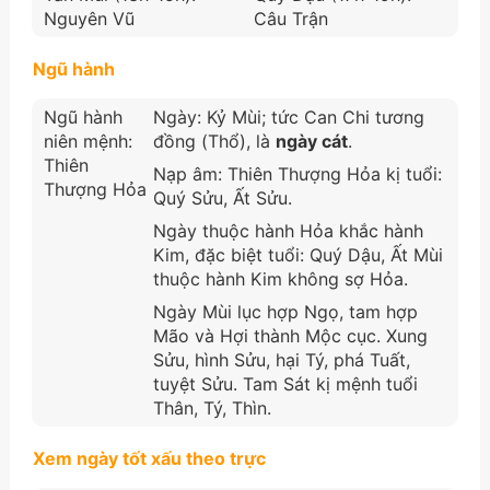
Nguyên Vũ
Câu Trận
Ngũ hành
Ngũ hành
Ngày: Kỷ Mùi; tức Can Chi tương
niên mệnh:
đồng (Thổ), là
ngày cát
.
Thiên
Nạp âm: Thiên Thượng Hỏa kị tuổi:
Thượng Hỏa
Quý Sửu, Ất Sửu.
Ngày thuộc hành Hỏa khắc hành
Kim, đặc biệt tuổi: Quý Dậu, Ất Mùi
thuộc hành Kim không sợ Hỏa.
Ngày Mùi lục hợp Ngọ, tam hợp
Mão và Hợi thành Mộc cục. Xung
Sửu, hình Sửu, hại Tý, phá Tuất,
tuyệt Sửu. Tam Sát kị mệnh tuổi
Thân, Tý, Thìn.
Xem ngày tốt xấu theo trực