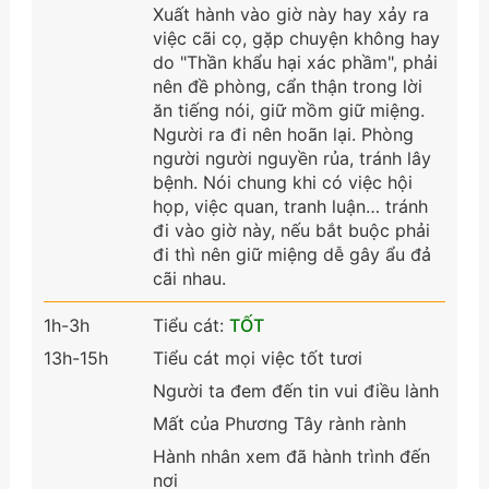
Xuất hành vào giờ này hay xảy ra
việc cãi cọ, gặp chuyện không hay
do "Thần khẩu hại xác phầm", phải
nên đề phòng, cẩn thận trong lời
ăn tiếng nói, giữ mồm giữ miệng.
Người ra đi nên hoãn lại. Phòng
người người nguyền rủa, tránh lây
bệnh. Nói chung khi có việc hội
họp, việc quan, tranh luận… tránh
đi vào giờ này, nếu bắt buộc phải
đi thì nên giữ miệng dễ gây ẩu đả
cãi nhau.
1h-3h
Tiểu cát:
TỐT
13h-15h
Tiểu cát mọi việc tốt tươi
Người ta đem đến tin vui điều lành
Mất của Phương Tây rành rành
Hành nhân xem đã hành trình đến
nơi