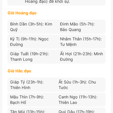
Hoàng đạo) để khởi sự.
Giờ Hoàng đạo
Bính Dần (3h-5h): Kim
Đinh Mão (5h-7h):
Quỹ
Bảo Quang
Kỷ Tị (9h-11h): Ngọc
Nhâm Thân (15h-17h):
Đường
Tư Mệnh
Giáp Tuất (19h-21h):
Ất Hợi (21h-23h): Minh
Thanh Long
Đường
Giờ Hắc đạo
Giáp Tý (23h-1h):
Ất Sửu (1h-3h): Chu
Thiên Hình
Tước
Mậu Thìn (7h-9h):
Canh Ngọ (11h-13h):
Bạch Hổ
Thiên Lao
Tân Mùi (13h-15h):
Quý Dậu (17h-19h):