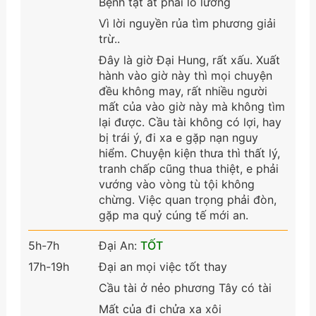
Bệnh tật ắt phải lo lường
Vì lời nguyền rủa tìm phương giải
trừ..
Đây là giờ Đại Hung, rất xấu. Xuất
hành vào giờ này thì mọi chuyện
đều không may, rất nhiều người
mất của vào giờ này mà không tìm
lại được. Cầu tài không có lợi, hay
bị trái ý, đi xa e gặp nạn nguy
hiểm. Chuyện kiện thưa thì thất lý,
tranh chấp cũng thua thiệt, e phải
vướng vào vòng tù tội không
chừng. Việc quan trọng phải đòn,
gặp ma quỷ cúng tế mới an.
5h-7h
Đại An:
TỐT
17h-19h
Đại an mọi việc tốt thay
Cầu tài ở nẻo phương Tây có tài
Mất của đi chửa xa xôi