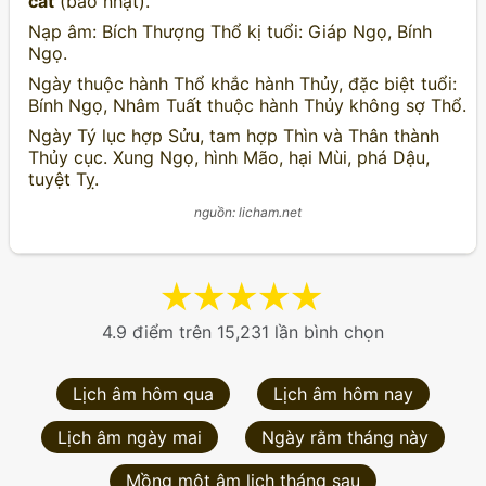
cát
(bảo nhật).
Nạp âm: Bích Thượng Thổ kị tuổi: Giáp Ngọ, Bính
Ngọ.
Ngày thuộc hành Thổ khắc hành Thủy, đặc biệt tuổi:
Bính Ngọ, Nhâm Tuất thuộc hành Thủy không sợ Thổ.
Ngày Tý lục hợp Sửu, tam hợp Thìn và Thân thành
Thủy cục. Xung Ngọ, hình Mão, hại Mùi, phá Dậu,
tuyệt Tỵ.
nguồn: licham.net
★
★
★
★
★
4.9 điểm trên 15,231 lần bình chọn
Lịch âm hôm qua
Lịch âm hôm nay
Lịch âm ngày mai
Ngày rằm tháng này
Mồng một âm lịch tháng sau