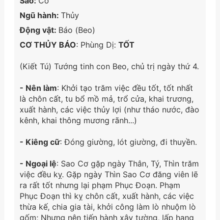
Sao:
Cơ
Ngũ hành:
Thủy
Động vật:
Báo (Beo)
CƠ THỦY BÁO
: Phùng Dị:
TỐT
(Kiết Tú) Tướng tinh con Beo, chủ trị ngày thứ 4.
- Nên làm
: Khởi tạo trăm việc đều tốt, tốt nhất
là chôn cất, tu bổ mồ mả, trổ cửa, khai trương,
xuất hành, các việc thủy lợi (như tháo nước, đào
kênh, khai thông mương rãnh...)
- Kiêng cữ
: Đóng giường, lót giường, đi thuyền.
- Ngoại lệ
: Sao Cơ gặp ngày Thân, Tý, Thìn trăm
việc đều kỵ. Gặp ngày Thìn Sao Cơ đăng viên lẽ
ra rất tốt nhưng lại phạm Phục Đoạn. Phạm
Phục Đoạn thì kỵ chôn cất, xuất hành, các việc
thừa kế, chia gia tài, khởi công làm lò nhuộm lò
gốm; Nhưng nên tiến hành xây tường, lấp hang