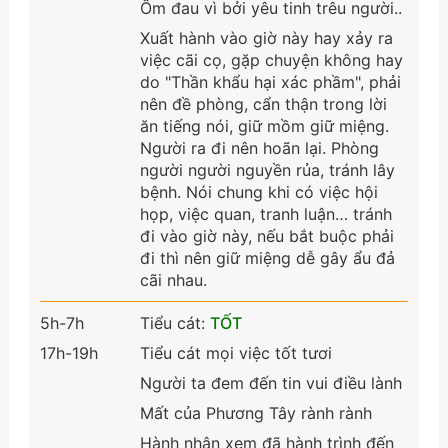
Ốm đau vì bởi yêu tinh trêu người..
Xuất hành vào giờ này hay xảy ra
việc cãi cọ, gặp chuyện không hay
do "Thần khẩu hại xác phầm", phải
nên đề phòng, cẩn thận trong lời
ăn tiếng nói, giữ mồm giữ miệng.
Người ra đi nên hoãn lại. Phòng
người người nguyền rủa, tránh lây
bệnh. Nói chung khi có việc hội
họp, việc quan, tranh luận… tránh
đi vào giờ này, nếu bắt buộc phải
đi thì nên giữ miệng dễ gây ẩu đả
cãi nhau.
5h-7h
Tiểu cát:
TỐT
17h-19h
Tiểu cát mọi việc tốt tươi
Người ta đem đến tin vui điều lành
Mất của Phương Tây rành rành
Hành nhân xem đã hành trình đến