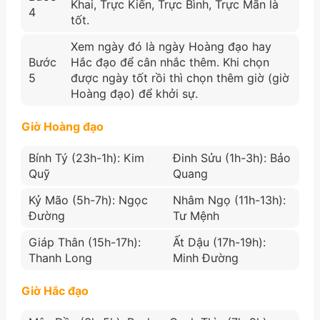
Khai, Trực Kiến, Trực Bình, Trực Mãn là
4
tốt.
Xem ngày đó là ngày Hoàng đạo hay
Bước
Hắc đạo để cân nhắc thêm. Khi chọn
5
được ngày tốt rồi thì chọn thêm giờ (giờ
Hoàng đạo) để khởi sự.
Giờ Hoàng đạo
Bính Tý (23h-1h): Kim
Đinh Sửu (1h-3h): Bảo
Quỹ
Quang
Kỷ Mão (5h-7h): Ngọc
Nhâm Ngọ (11h-13h):
Đường
Tư Mệnh
Giáp Thân (15h-17h):
Ất Dậu (17h-19h):
Thanh Long
Minh Đường
Giờ Hắc đạo