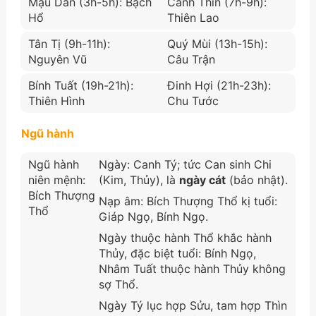
Mậu Dần (3h-5h): Bạch
Canh Thìn (7h-9h):
Hổ
Thiên Lao
Tân Tị (9h-11h):
Quý Mùi (13h-15h):
Nguyên Vũ
Câu Trận
Bính Tuất (19h-21h):
Đinh Hợi (21h-23h):
Thiên Hình
Chu Tước
Ngũ hành
Ngũ hành
Ngày: Canh Tý; tức Can sinh Chi
niên mệnh:
(Kim, Thủy), là
ngày cát
(bảo nhật).
Bích Thượng
Nạp âm: Bích Thượng Thổ kị tuổi:
Thổ
Giáp Ngọ, Bính Ngọ.
Ngày thuộc hành Thổ khắc hành
Thủy, đặc biệt tuổi: Bính Ngọ,
Nhâm Tuất thuộc hành Thủy không
sợ Thổ.
Ngày Tý lục hợp Sửu, tam hợp Thìn