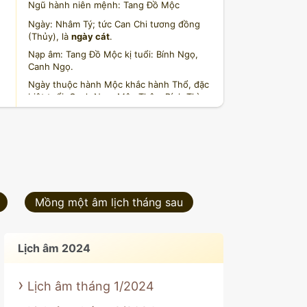
Ngũ hành niên mệnh: Tang Đồ Mộc
Ngày: Nhâm Tý; tức Can Chi tương đồng
(Thủy), là
ngày cát
.
Nạp âm: Tang Đồ Mộc kị tuổi: Bính Ngọ,
Canh Ngọ.
Ngày thuộc hành Mộc khắc hành Thổ, đặc
biệt tuổi: Canh Ngọ, Mậu Thân, Bính Thìn
thuộc hành Thổ không sợ Mộc.
Ngày Tý lục hợp Sửu, tam hợp Thìn và Thân
thành Thủy cục. Xung Ngọ, hình Mão, hại
Mùi, phá Dậu, tuyệt Tỵ.
nguồn: licham.net
Mồng một âm lịch tháng sau
Lịch âm 2024
Lịch âm tháng 1/2024