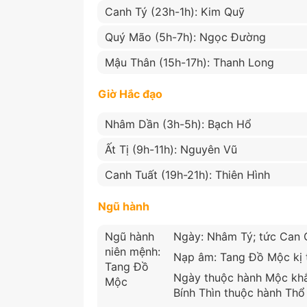
Canh Tý (23h-1h): Kim Quỹ
Quý Mão (5h-7h): Ngọc Đường
Mậu Thân (15h-17h): Thanh Long
Giờ Hắc đạo
Nhâm Dần (3h-5h): Bạch Hổ
Ất Tị (9h-11h): Nguyên Vũ
Canh Tuất (19h-21h): Thiên Hình
Ngũ hành
Ngũ hành
Ngày: Nhâm Tý; tức Can C
niên mệnh:
Nạp âm: Tang Đồ Mộc kị t
Tang Đồ
Ngày thuộc hành Mộc khắc
Mộc
Bính Thìn thuộc hành Th