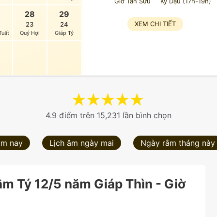
Giờ Tân Sửu
Kỷ Dậu (17h-19h)
7
28
29
XEM CHI TIẾT
23
24
Tuất
Quý Hợi
Giáp Tý
★
★
★
★
★
4.9 điểm trên 15,231 lần bình chọn
ôm nay
Lịch âm ngày mai
Ngày rằm tháng này
m Tý 12/5 năm Giáp Thìn - Giờ