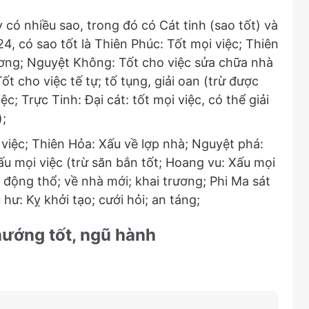
có nhiều sao, trong đó có Cát tinh (sao tốt) và
4, có sao tốt là Thiên Phúc: Tốt mọi việc; Thiên
trương; Nguyệt Không: Tốt cho việc sửa chữa nhà
Tốt cho việc tế tự; tố tụng, giải oan (trừ được
c; Trực Tinh: Đại cát: tốt mọi việc, có thể giải
);
việc; Thiên Hỏa: Xấu về lợp nhà; Nguyệt phá:
u mọi việc (trừ săn bắn tốt; Hoang vu: Xấu mọi
o; động thổ; về nhà mới; khai trương; Phi Ma sát
 hư: Kỵ khởi tạo; cưới hỏi; an táng;
 hướng tốt, ngũ hành