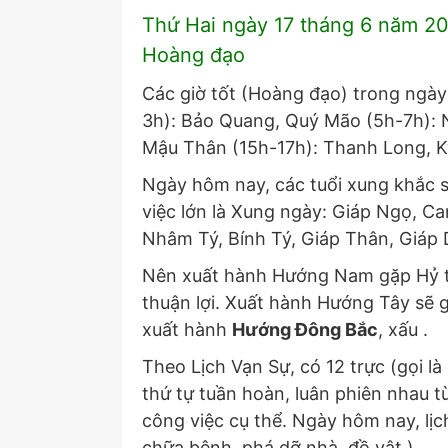
Thứ Hai ngày 17 tháng 6 năm 20
Hoàng đạo
Các giờ tốt (Hoàng đạo) trong ngày
3h): Bảo Quang, Quý Mão (5h-7h): 
Mậu Thân (15h-17h): Thanh Long, K
Ngày hôm nay, các tuổi xung khắc s
việc lớn là Xung ngày: Giáp Ngọ, Ca
Nhâm Tý, Bính Tý, Giáp Thân, Giáp 
Nên xuất hành Hướng Nam gặp Hỷ th
thuận lợi. Xuất hành Hướng Tây sẽ gặ
xuất hành
Hướng Đông Bắc
, xấu .
Theo Lịch Vạn Sự, có 12 trực (gọi là
thứ tự tuần hoàn, luân phiên nhau t
công việc cụ thể. Ngày hôm nay, lị
chữa bệnh, phá dỡ nhà, đồ vật.).