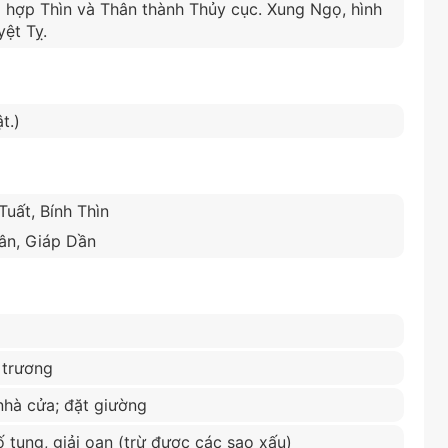
 hợp Thìn và Thân thành Thủy cục. Xung Ngọ, hình
yệt Tỵ.
t.)
uất, Bính Thìn
hân, Giáp Dần
i trương
nhà cửa; đặt giường
tố tụng, giải oan (trừ được các sao xấu)