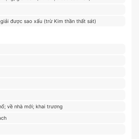
ể giải được sao xấu (trừ Kim thần thất sát)
hổ; về nhà mới; khai trương
ạch