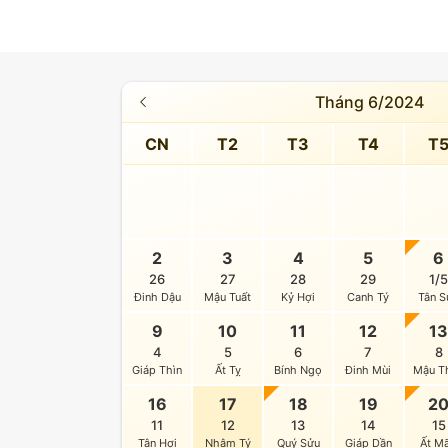
Tháng 6/2024
CN
T2
T3
T4
T
2
3
4
5
6
26
27
28
29
1/
Đinh Dậu
Mậu Tuất
Kỷ Hợi
Canh Tý
Tân S
9
10
11
12
1
4
5
6
7
8
Giáp Thìn
Ất Tỵ
Bính Ngọ
Đinh Mùi
Mậu T
16
17
18
19
2
11
12
13
14
15
Tân Hợi
Nhâm Tý
Quý Sửu
Giáp Dần
Ất M