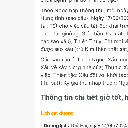
Theo Ngọc hạp thông thư, mỗi ngày 
Hung tinh (sao xấu). Ngày 17/06/202
tài: Tốt cho việc cầu tài lộc; khai 
cửa; đặt giường; Giải thần: Đại cát: 
các sao xấu); Thiên Thụy: Tốt mọi việ
được sao xấu (trừ Kim thần thất sát
Các sao xấu là Thiên Ngục: Xấu mọi 
Xấu về xây dựng nhà cửa; Thụ tử: Xấ
việc; Thiên tặc: Xấu đối với khởi tạ
(Tai sát): Kỵ giá thú nhập trạch; Ngũ
Thông tin chi tiết giờ tốt,
Lịch âm dương
Dương lịch
: Thứ Hai, ngày 17/06/2024