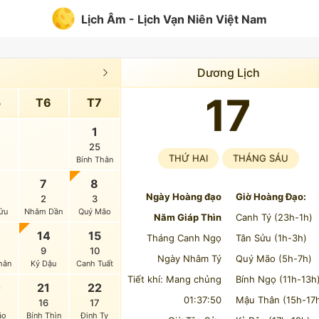
Lịch Âm - Lịch Vạn Niên Việt Nam
Dương Lịch
17
5
T6
T7
1
25
THỨ HAI
THÁNG SÁU
Bính Thân
7
8
Ngày Hoàng đạo
Giờ Hoàng Đạo:
5
2
3
ửu
Nhâm Dần
Quý Mão
Năm Giáp Thìn
Canh Tý (23h-1h)
3
14
15
Tháng Canh Ngọ
Tân Sửu (1h-3h)
9
10
Ngày Nhâm Tý
Quý Mão (5h-7h)
hân
Kỷ Dậu
Canh Tuất
Tiết khí: Mang chủng
Bính Ngọ (11h-13h
0
21
22
01:37:50
Mậu Thân (15h-17
16
17
ão
Bính Thìn
Đinh Tỵ