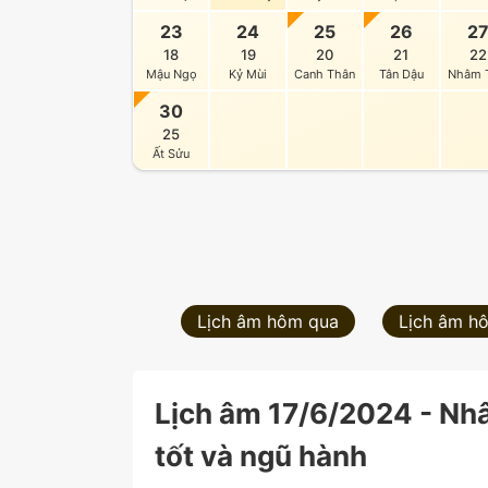
23
24
25
26
2
18
19
20
21
22
Mậu Ngọ
Kỷ Mùi
Canh Thân
Tân Dậu
Nhâm 
30
25
Ất Sửu
Lịch âm hôm qua
Lịch âm h
Lịch âm 17/6/2024 - Nhâ
tốt và ngũ hành