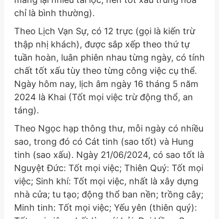
chỉ là bình thường)
.
Theo Lịch Vạn Sự, có 12 trực (gọi là kiến trừ
thập nhị khách), được sắp xếp theo thứ tự
tuần hoàn, luân phiên nhau từng ngày, có tính
chất tốt xấu tùy theo từng công việc cụ thể.
Ngày hôm nay, lịch âm ngày 16 tháng 5 năm
2024 là Khai (Tốt mọi việc trừ động thổ, an
táng).
Theo Ngọc hạp thông thư, mỗi ngày có nhiều
sao, trong đó có Cát tinh (sao tốt) và Hung
tinh (sao xấu). Ngày 21/06/2024, có sao tốt là
Nguyệt Đức: Tốt mọi việc; Thiên Quý: Tốt mọi
việc; Sinh khí: Tốt mọi việc, nhất là xây dựng
nhà cửa; tu tạo; động thổ ban nền; trồng cây;
Minh tinh: Tốt mọi việc; Yếu yên (thiên quý):