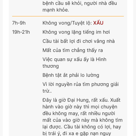
bệnh cầu sẽ khỏi, người nhà đều
mạnh khỏe.
7h-9h
Không vong/Tuyệt lộ:
XẤU
19h-21h
Không vong lặng tiếng im hơi
Cầu tài bất lợi đi chơi vắng nhà
Mất của tìm chẳng thấy ra
Việc quan sự xấu ấy là Hình
thương
Bệnh tật ắt phải lo lường
Vì lời nguyền rủa tìm phương giải
trừ..
Đây là giờ Đại Hung, rất xấu. Xuất
hành vào giờ này thì mọi chuyện
đều không may, rất nhiều người
mất của vào giờ này mà không tìm
lại được. Cầu tài không có lợi, hay
bị trái ý, đi xa e gặp nạn nguy