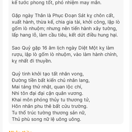
kế tước phong tốt, phó nhiệm may mắn.
Gặp ngày Thân là Phục Đoạn Sát kỵ chôn cất,
xuất hành, thừa kế, chia gia tài, khởi công, lập lò
gốm lò nhuộm; nhưng nên tiến hành xây tường,
lấp hang lỗ, làm cầu tiêu, kết dứt điều hung hại.
Sao Quỷ gặp 16 âm lịch ngày Diệt Một kỵ làm
rượu, lập lò gốm lò nhuộm, vào làm hành chính,
kỵ nhất đi thuyền.
Quỷ tinh khởi tạo tất nhân vong,
Đường tiền bất kiến chủ nhân lang,
Mai táng thử nhật, quan lộc chí,
Nhi tôn đại đại cận quân vương.
Khai môn phóng thủy tu thương tử,
Hôn nhân phu thê bất cửu trường.
Tu thổ trúc tường thương sản nữ,
Thủ phù song nữ lệ uông uông.