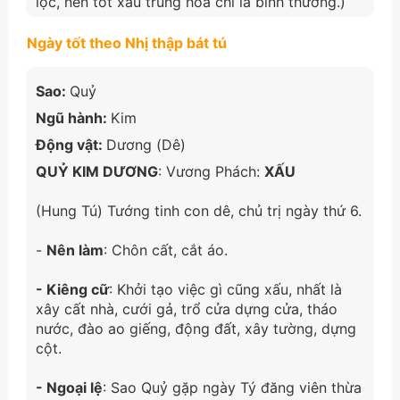
lộc, nên tốt xấu trung hòa chỉ là bình thường.)
Ngày tốt theo Nhị thập bát tú
Sao:
Quỷ
Ngũ hành:
Kim
Động vật:
Dương (Dê)
QUỶ KIM DƯƠNG
: Vương Phách:
XẤU
(Hung Tú) Tướng tinh con dê, chủ trị ngày thứ 6.
-
Nên làm
: Chôn cất, cắt áo.
- Kiêng cữ
: Khởi tạo việc gì cũng xấu, nhất là
xây cất nhà, cưới gả, trổ cửa dựng cửa, tháo
nước, đào ao giếng, động đất, xây tường, dựng
cột.
- Ngoại lệ
: Sao Quỷ gặp ngày Tý đăng viên thừa