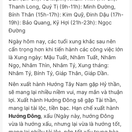
Thanh Long, Quý Tị (9h-11h): Minh Đường,
Bính Thân (15h-17h): Kim Quỹ, Đinh Dậu (17h-
19h): Bảo Quang, Kỷ Hợi (21h-23h): Ngọc
Đường
Ngày hôm nay, các tuổi xung khắc sau nên
cẩn trọng hơn khi tiến hành các công việc lớn
là Xung ngày: Mậu Tuất, Nhâm Tuất, Nhâm
Ngọ, Nhâm Thìn, Nhâm Tý, Xung tháng:
Nhâm Tý, Bính Tý, Giáp Thân, Giáp Dần.
Nên xuất hành Hướng Tây Nam gặp Hỷ thần,
sẽ mang lại nhiều niềm vui, may mắn và thuận
lợi. Xuất hành Hướng Đông sẽ gặp Tài thần,
mang lại tài lộc, tiền bạc. Hạn chế xuất hành
Hướng Đông
, xấu
(Ngày này, hướng Đông
vừa là hướng xấu, nhưng lại vừa là hướng tốt,
mang lại nhiều tài lộc, nên tốt xấu trung hòa