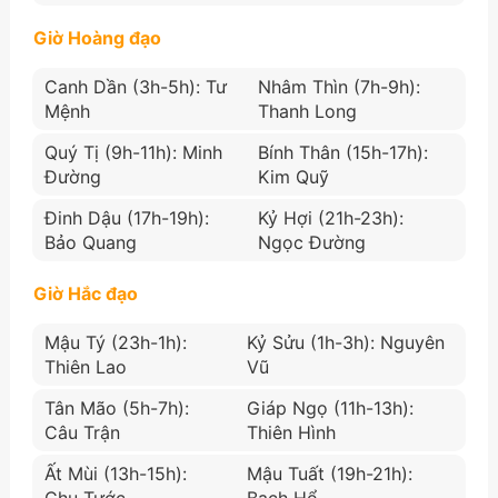
Giờ Hoàng đạo
Canh Dần (3h-5h): Tư
Nhâm Thìn (7h-9h):
Mệnh
Thanh Long
Quý Tị (9h-11h): Minh
Bính Thân (15h-17h):
Đường
Kim Quỹ
Đinh Dậu (17h-19h):
Kỷ Hợi (21h-23h):
Bảo Quang
Ngọc Đường
Giờ Hắc đạo
Mậu Tý (23h-1h):
Kỷ Sửu (1h-3h): Nguyên
Thiên Lao
Vũ
Tân Mão (5h-7h):
Giáp Ngọ (11h-13h):
Câu Trận
Thiên Hình
Ất Mùi (13h-15h):
Mậu Tuất (19h-21h):
Chu Tước
Bạch Hổ