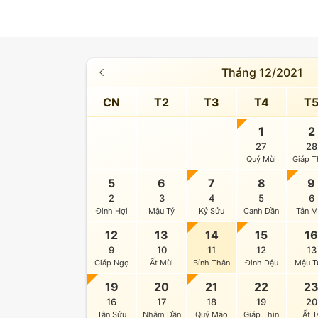
Tháng 12/2021
CN
T2
T3
T4
T
1
2
27
28
Quý Mùi
Giáp T
5
6
7
8
9
2
3
4
5
6
Đinh Hợi
Mậu Tý
Kỷ Sửu
Canh Dần
Tân 
12
13
14
15
1
9
10
11
12
13
Giáp Ngọ
Ất Mùi
Bính Thân
Đinh Dậu
Mậu T
19
20
21
22
2
16
17
18
19
20
Tân Sửu
Nhâm Dần
Quý Mão
Giáp Thìn
Ất T