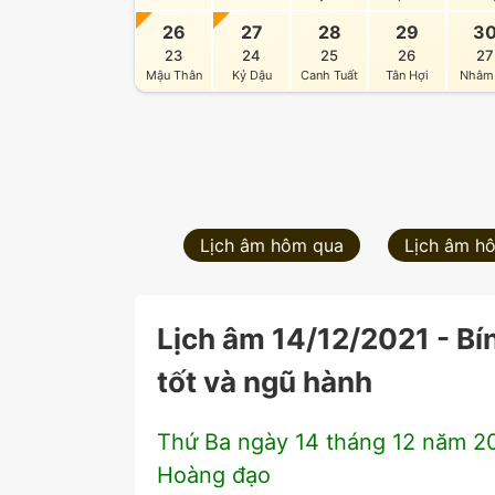
26
27
28
29
3
23
24
25
26
27
Mậu Thân
Kỷ Dậu
Canh Tuất
Tân Hợi
Nhâm
Lịch âm hôm qua
Lịch âm h
Lịch âm 14/12/2021 - Bí
tốt và ngũ hành
Thứ Ba ngày 14 tháng 12 năm 202
Hoàng đạo