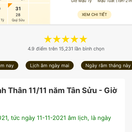
Giờ Mậu Tý
Mậu Tuất (19h-21h
0
31
XEM CHI TIẾT
28
 Tý
Quý Sửu
★
★
★
★
★
4.9 điểm trên 15,231 lần bình chọn
ôm nay
Lịch âm ngày mai
Ngày rằm tháng này
nh Thân 11/11 năm Tân Sửu - Giờ
1, tức ngày 11-11-2021 âm lịch, là ngày