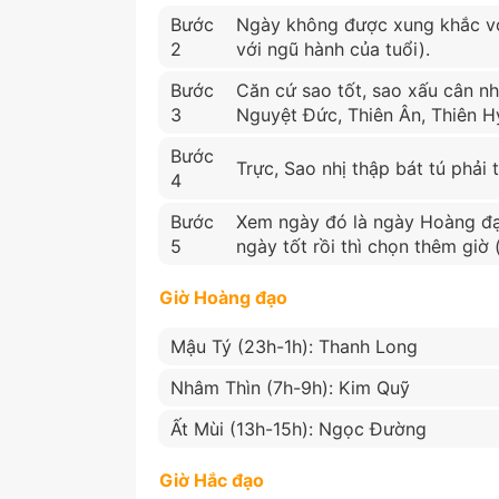
Bước
Ngày không được xung khắc vớ
2
với ngũ hành của tuổi).
Bước
Căn cứ sao tốt, sao xấu cân nh
3
Nguyệt Đức, Thiên Ân, Thiên Hỷ
Bước
Trực, Sao nhị thập bát tú phải t
4
Bước
Xem ngày đó là ngày Hoàng đạ
5
ngày tốt rồi thì chọn thêm giờ
Giờ Hoàng đạo
Mậu Tý (23h-1h): Thanh Long
Nhâm Thìn (7h-9h): Kim Quỹ
Ất Mùi (13h-15h): Ngọc Đường
Giờ Hắc đạo