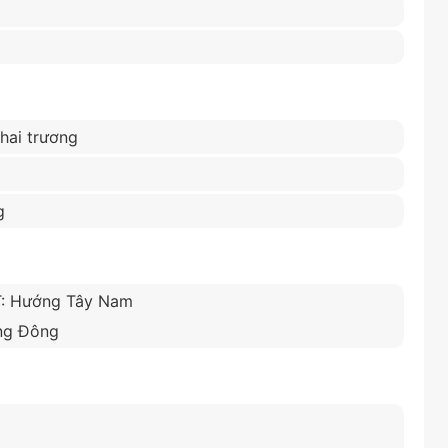
khai trương
g
T: Hướng Tây Nam
ớng Đông