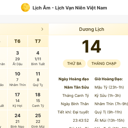
Lịch Âm - Lịch Vạn Niên Việt Nam
Dương Lịch
14
5
T6
T7
3
4
29
1/11
THỨ BA
THÁNG CHẠP
hân
Ất Dậu
Bính Tuất
10
11
Ngày Hoàng đạo
Giờ Hoàng Đạo:
7
8
Mão
Nhâm Thìn
Quý Tỵ
Năm Tân Sửu
Mậu Tý (23h-1h)
6
17
18
Tháng Canh Tý
Kỷ Sửu (1h-3h)
14
15
Ngày Bính Thân
Nhâm Thìn (7h-9h
uất
Kỷ Hợi
Canh Tý
Tiết khí: Đại tuyết
Quý Tị (9h-11h)
3
24
25
23:43:52
Ất Mùi (13h-15h)
21
22
ỵ
Bính Ngọ
Đinh Mùi