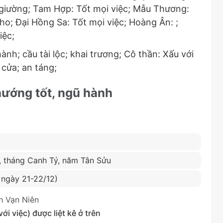
 giường; Tam Hợp: Tốt mọi việc; Mẫu Thương:
kho; Đại Hồng Sa: Tốt mọi việc; Hoàng Ân: ;
iệc;
nh; cầu tài lộc; khai trương; Cô thần: Xấu với
 cửa; an táng;
 hướng tốt, ngũ hành
n, tháng Canh Tý, năm Tân Sửu
n ngày 21-22/12)
h Vạn Niên
i việc) được liệt kê ở trên