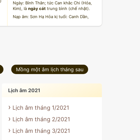
)
Ngày: Bính Thân; tức Can khắc Chi (Hỏa,
Kim), là
ngày cát
trung bình (chế nhật).
Nạp âm: Sơn Hạ Hỏa kị tuổi: Canh Dần,
Nhâm Dần.
Ngày thuộc hành Hỏa khắc hành Kim, đặc
biệt tuổi: Nhâm Thân, Giáp Ngọ thuộc hành
Kim không sợ Hỏa.
Ngày Thân lục hợp Tỵ, tam hợp Tý và Thìn
thành Thủy cục. Xung Dần, hình Dần, hình
Hợi, hại Hợi, phá Tỵ, tuyệt Mão.
Mồng một âm lịch tháng sau
nguồn: licham.net
Lịch âm 2021
Lịch âm tháng 1/2021
Lịch âm tháng 2/2021
Lịch âm tháng 3/2021