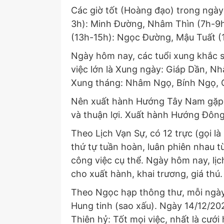
Các giờ tốt (Hoàng đạo) trong ngày
3h): Minh Đường, Nhâm Thìn (7h-9h)
(13h-15h): Ngọc Đường, Mậu Tuất (
Ngày hôm nay, các tuổi xung khắc s
việc lớn là Xung ngày: Giáp Dần, 
Xung tháng: Nhâm Ngọ, Bính Ngọ, G
Nên xuất hành Hướng Tây Nam gặp H
và thuận lợi. Xuất hành Hướng Đông s
Theo Lịch Vạn Sự, có 12 trực (gọi là
thứ tự tuần hoàn, luân phiên nhau t
công việc cụ thể. Ngày hôm nay, lị
cho xuất hành, khai trương, giá thú.
Theo Ngọc hạp thông thư, mỗi ngày 
Hung tinh (sao xấu). Ngày 14/12/2021
Thiên hỷ: Tốt mọi việc, nhất là cưới