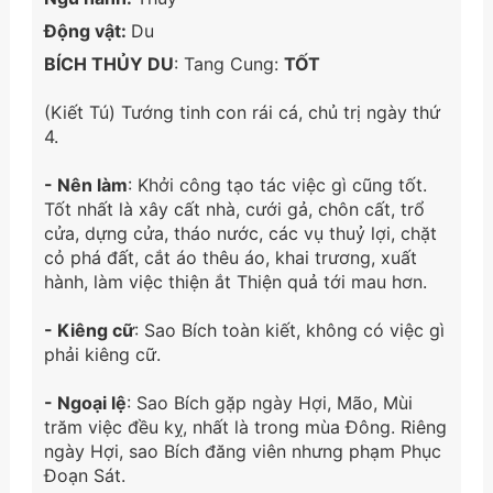
Động vật:
Du
BÍCH THỦY DU
: Tang Cung:
TỐT
(Kiết Tú) Tướng tinh con rái cá, chủ trị ngày thứ
4.
- Nên làm
: Khởi công tạo tác việc gì cũng tốt.
Tốt nhất là xây cất nhà, cưới gả, chôn cất, trổ
cửa, dựng cửa, tháo nước, các vụ thuỷ lợi, chặt
cỏ phá đất, cắt áo thêu áo, khai trương, xuất
hành, làm việc thiện ắt Thiện quả tới mau hơn.
- Kiêng cữ
: Sao Bích toàn kiết, không có việc gì
phải kiêng cữ.
- Ngoại lệ
: Sao Bích gặp ngày Hợi, Mão, Mùi
trăm việc đều kỵ, nhất là trong mùa Đông. Riêng
ngày Hợi, sao Bích đăng viên nhưng phạm Phục
Đoạn Sát.