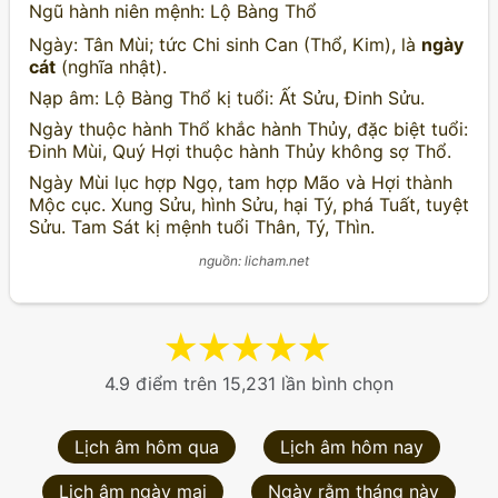
Ngũ hành niên mệnh: Lộ Bàng Thổ
Ngày: Tân Mùi; tức Chi sinh Can (Thổ, Kim), là
ngày
cát
(nghĩa nhật).
Nạp âm: Lộ Bàng Thổ kị tuổi: Ất Sửu, Đinh Sửu.
Ngày thuộc hành Thổ khắc hành Thủy, đặc biệt tuổi:
Đinh Mùi, Quý Hợi thuộc hành Thủy không sợ Thổ.
Ngày Mùi lục hợp Ngọ, tam hợp Mão và Hợi thành
Mộc cục. Xung Sửu, hình Sửu, hại Tý, phá Tuất, tuyệt
Sửu. Tam Sát kị mệnh tuổi Thân, Tý, Thìn.
nguồn: licham.net
★
★
★
★
★
4.9 điểm trên 15,231 lần bình chọn
Lịch âm hôm qua
Lịch âm hôm nay
Lịch âm ngày mai
Ngày rằm tháng này