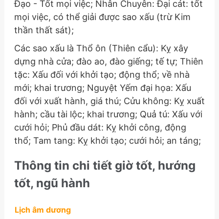
Đạo - Tốt mọi việc; Nhân Chuyên: Đại cát: tốt
mọi việc, có thể giải được sao xấu (trừ Kim
thần thất sát);
Các sao xấu là Thổ ôn (Thiên cẩu): Kỵ xây
dựng nhà cửa; đào ao, đào giếng; tế tự; Thiên
tặc: Xấu đối với khởi tạo; động thổ; về nhà
mới; khai trương; Nguyệt Yếm đại họa: Xấu
đối với xuất hành, giá thú; Cửu không: Kỵ xuất
hành; cầu tài lộc; khai trương; Quả tú: Xấu với
cưới hỏi; Phủ đầu dát: Kỵ khởi công, động
thổ; Tam tang: Kỵ khởi tạo; cưới hỏi; an táng;
Thông tin chi tiết giờ tốt, hướng
tốt, ngũ hành
Lịch âm dương