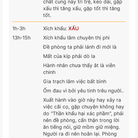
chất cung này trì trệ, kéo dài, gặp
xấu thì tăng xấu, gặp tốt thì tăng
tốt.
1h-3h
Xích khẩu:
XẤU
13h-15h
Xích khẩu lắm chuyên thị phi
Đề phòng ta phải lánh đi mới là
Mất của kíp phải dò la
Hành nhân chưa thấy ắt là viễn
chinh
Gia trạch lắm việc bất bình
Ốm đau vì bởi yêu tinh trêu người..
Xuất hành vào giờ này hay xảy ra
việc cãi cọ, gặp chuyện không hay
do "Thần khẩu hại xác phầm", phải
nên đề phòng, cẩn thận trong lời
ăn tiếng nói, giữ mồm giữ miệng.
Người ra đi nên hoãn lại. Phòng