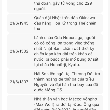
thủ đoàn, gây tử vong cho 229
người.
Quân đội Nhật trên đảo Okinawa
21/6/1945
đầu hàng Hoa Kỳ trong Thế chiến
thứ II.
Lãnh chúa Oda Nobunaga, người
có có công lớn trong việc thống
nhất Nhật Bản, chấm dứt thời kỳ
21/6/1582
chiến loạn kéo dài trên khắp cả
nước, bị buộc phải mổ bụng tự sát
tại chùa Honnō-ji, Kyoto.
Hải Sơn lên ngôi tại Thượng Đô, trở
thành hoàng đế thứ ba của triều
21/6/1307
Nguyên và đại hãn thứ bảy của đế
quốc Mông Cổ.
Nhà thiên vǎn học Mácxơ Vônphơ
(Max Wolf) ra đời tại Đức. Ông qua
đời ngày 3-10-1932, là người đầu