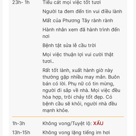
23h- 1h
Tiểu cát mọi việc tốt tươi
Người ta đem đến tin vui điều lành
Mất của Phương Tây rành rành
Hành nhân xem đã hành trình đến
nơi
Bệnh tật sửa lễ cầu trời
Mọi việc thuận lợi vui cười thật
tươi..
Rất tốt lành, xuất hành giờ này
thường gặp nhiều may mắn. Buôn
bán có lời. Phụ nữ có tin mừng,
người đi sắp về nhà. Mọi việc đều
hòa hợp, trôi chảy tốt đẹp. Có
bệnh cầu sẽ khỏi, người nhà đều
mạnh khỏe.
1h-3h
Không vong/Tuyệt lộ:
XẤU
13h-15h
Không vong lặng tiếng im hơi