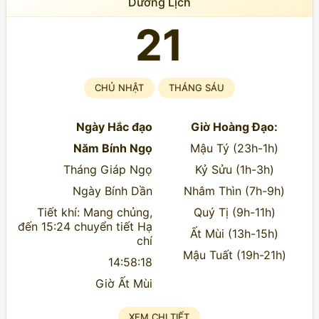
Dương Lịch
21
CHỦ NHẬT
THÁNG SÁU
Ngày Hắc đạo
Giờ Hoàng Đạo:
Năm Bính Ngọ
Mậu Tý (23h-1h)
Tháng Giáp Ngọ
Kỷ Sửu (1h-3h)
Ngày Bính Dần
Nhâm Thìn (7h-9h)
Tiết khí: Mang chủng,
Quý Tị (9h-11h)
đến 15:24 chuyển tiết Hạ
Ất Mùi (13h-15h)
chí
Mậu Tuất (19h-21h)
14:58:18
Giờ Ất Mùi
XEM CHI TIẾT