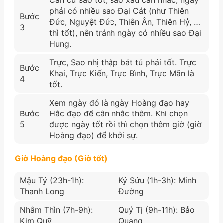
phải có nhiều sao Đại Cát (như Thiên
Bước
Đức, Nguyệt Đức, Thiên Ân, Thiên Hỷ, …
3
thì tốt), nên tránh ngày có nhiều sao Đại
Hung.
Trực, Sao nhị thập bát tú phải tốt. Trực
Bước
Khai, Trực Kiến, Trực Bình, Trực Mãn là
4
tốt.
Xem ngày đó là ngày Hoàng đạo hay
Bước
Hắc đạo để cân nhắc thêm. Khi chọn
5
được ngày tốt rồi thì chọn thêm giờ (giờ
Hoàng đạo) để khởi sự.
Giờ Hoàng đạo (Giờ tốt)
Mậu Tý (23h-1h):
Kỷ Sửu (1h-3h): Minh
Thanh Long
Đường
Nhâm Thìn (7h-9h):
Quý Tị (9h-11h): Bảo
Kim Quỹ
Quang