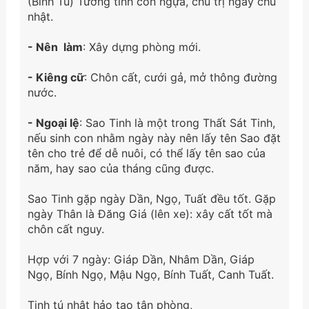
(Bình Tú) Tướng tinh con ngựa, chủ trị ngày chủ
nhật.
- Nên làm
: Xây dựng phòng mới.
- Kiêng cữ
: Chôn cất, cưới gả, mở thông đường
nước.
- Ngoại lệ
: Sao Tinh là một trong Thất Sát Tinh,
nếu sinh con nhằm ngày này nên lấy tên Sao đặt
tên cho trẻ để dễ nuôi, có thể lấy tên sao của
năm, hay sao của tháng cũng được.
Sao Tinh gặp ngày Dần, Ngọ, Tuất đều tốt. Gặp
ngày Thân là Đăng Giá (lên xe): xây cất tốt mà
chôn cất nguy.
Hợp với 7 ngày: Giáp Dần, Nhâm Dần, Giáp
Ngọ, Bính Ngọ, Mậu Ngọ, Bính Tuất, Canh Tuất.
Tinh tú nhật hảo tạo tân phòng,