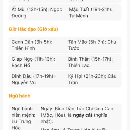
Ất Mùi (13h-15h): Ngọc
Mậu Tuất (19h-21h):
Đường
Tư Mệnh
Giờ Hắc đạo (Giờ xấu)
Canh Dần (3h-5h):
Tân Mão (5h-7h): Chu
Thiên Hình
Tước
Giáp Ngọ (11h-13h):
Bính Thân (15h-17h):
Bạch Hổ
Thiên Lao
Đinh Dậu (17h-19h):
Kỷ Hợi (21h-23h): Câu
Nguyên Vũ
Trận
Ngũ hành
Ngũ hành
Ngày: Bính Dần; tức Chi sinh Can
niên mệnh:
(Mộc, Hỏa), là
ngày cát
(nghĩa
Lư Trung
nhật).
Hỏa
Nạp âm: Lô Trung Hỏa kị tuổi: