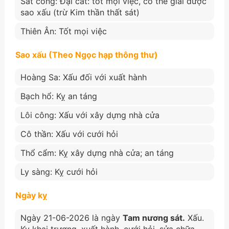
Sát cống: Đại cát: tốt mọi việc, có thể giải được
sao xấu (trừ Kim thần thất sát)
Thiên Ân: Tốt mọi việc
Sao xấu (Theo Ngọc hạp thông thư)
Hoàng Sa: Xấu đối với xuất hành
Bạch hổ: Kỵ an táng
Lôi công: Xấu với xây dựng nhà cửa
Cô thần: Xấu với cưới hỏi
Thổ cẩm: Kỵ xây dựng nhà cửa; an táng
Ly sàng: Kỵ cưới hỏi
Ngày kỵ
Ngày 21-06-2026 là ngày
Tam nương sát.
Xấu.
Kỵ khai trương, xuất hành, cưới hỏi, sửa chữa