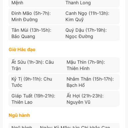
Mệnh
Thanh Long
Đinh Mão (5h-7h):
Canh Ngọ (11h-13h):
Minh Đường
Kim Quỹ
Tân Mùi (13h-15h):
Quý Dậu (17h-19h):
Bảo Quang
Ngọc Đường
Giờ Hắc đạo
Ất Sửu (1h-3h): Câu
Mậu Thìn (7h-9h):
Trận
Thiên Hình
Kỷ Tị (9h-11h): Chu
Nhâm Thân (15h-17h):
Tước
Bạch Hổ
Giáp Tuất (19h-21h):
Ất Hợi (21h-23h):
Thiên Lao
Nguyên Vũ
Ngũ hành
Ngũ hành
Ngày: Kỷ Mão; tức Chi khắc Can