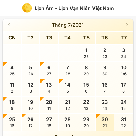
Lịch Âm - Lịch Vạn Niên Việt Nam
Tháng 7/2021
CN
T2
T3
T4
T5
T6
T7
1
2
3
22
23
24
4
5
6
7
8
9
10
25
26
27
28
29
30
1/6
11
12
13
14
15
16
17
2
3
4
5
6
7
8
18
19
20
21
22
23
24
9
10
11
12
13
14
15
25
26
27
28
29
30
31
16
17
18
19
20
21
22