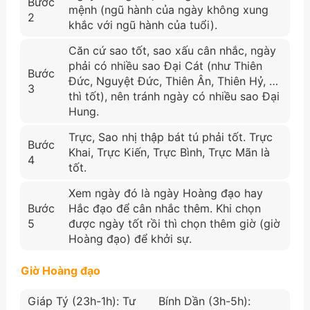
Bước
mệnh (ngũ hành của ngày không xung
2
khắc với ngũ hành của tuổi).
Căn cứ sao tốt, sao xấu cân nhắc, ngày
phải có nhiều sao Đại Cát (như Thiên
Bước
Đức, Nguyệt Đức, Thiên Ân, Thiên Hỷ, …
3
thì tốt), nên tránh ngày có nhiều sao Đại
Hung.
Trực, Sao nhị thập bát tú phải tốt. Trực
Bước
Khai, Trực Kiến, Trực Bình, Trực Mãn là
4
tốt.
Xem ngày đó là ngày Hoàng đạo hay
Bước
Hắc đạo để cân nhắc thêm. Khi chọn
5
được ngày tốt rồi thì chọn thêm giờ (giờ
Hoàng đạo) để khởi sự.
Giờ Hoàng đạo
Giáp Tý (23h-1h): Tư
Bính Dần (3h-5h):