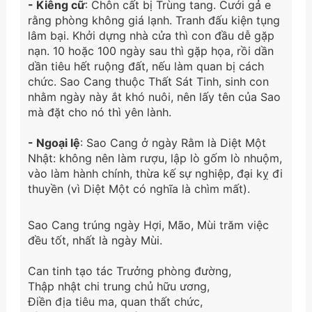
- Kiêng cữ
: Chôn cất bị Trùng tang. Cưới gả e
rằng phòng không giá lạnh. Tranh đấu kiện tụng
lâm bại. Khởi dựng nhà cửa thì con đầu dễ gặp
nạn. 10 hoặc 100 ngày sau thì gặp họa, rồi dần
dần tiêu hết ruộng đất, nếu làm quan bị cách
chức. Sao Cang thuộc Thất Sát Tinh, sinh con
nhằm ngày này ắt khó nuôi, nên lấy tên của Sao
mà đặt cho nó thì yên lành.
- Ngoại lệ
: Sao Cang ở ngày Rằm là Diệt Một
Nhật: không nên làm rượu, lập lò gốm lò nhuộm,
vào làm hành chính, thừa kế sự nghiệp, đại kỵ đi
thuyền (vì Diệt Một có nghĩa là chìm mất).
Sao Cang trúng ngày Hợi, Mão, Mùi trăm việc
đều tốt, nhất là ngày Mùi.
Can tinh tạo tác Trưởng phòng đường,
Thập nhật chi trung chủ hữu ương,
Điền địa tiêu ma, quan thất chức,