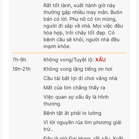
Rất tốt lành, xuất hành giờ này
thường gặp nhiều may mắn. Buôn
bán có lời. Phụ nữ có tin mừng,
người đi sắp về nhà. Mọi việc đều
hòa hợp, trôi chảy tốt đẹp. Có
bệnh cầu sẽ khỏi, người nhà đều
mạnh khỏe.
7h-9h
Không vong/Tuyệt lộ:
XẤU
19h-21h
Không vong lặng tiếng im hơi
Cầu tài bất lợi đi chơi vắng nhà
Mất của tìm chẳng thấy ra
Việc quan sự xấu ấy là Hình
thương
Bệnh tật ắt phải lo lường
Vì lời nguyền rủa tìm phương giải
trừ..
Đây là giờ Đại Hung, rất xấu. Xuất