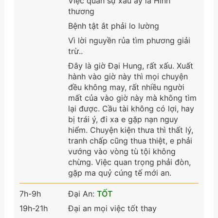
Việc quan sự xấu ấy là Hình
thương
Bệnh tật ắt phải lo lường
Vì lời nguyền rủa tìm phương giải
trừ..
Đây là giờ Đại Hung, rất xấu. Xuất
hành vào giờ này thì mọi chuyện
đều không may, rất nhiều người
mất của vào giờ này mà không tìm
lại được. Cầu tài không có lợi, hay
bị trái ý, đi xa e gặp nạn nguy
hiểm. Chuyện kiện thưa thì thất lý,
tranh chấp cũng thua thiệt, e phải
vướng vào vòng tù tội không
chừng. Việc quan trọng phải đòn,
gặp ma quỷ cúng tế mới an.
7h-9h
Đại An:
TỐT
19h-21h
Đại an mọi việc tốt thay