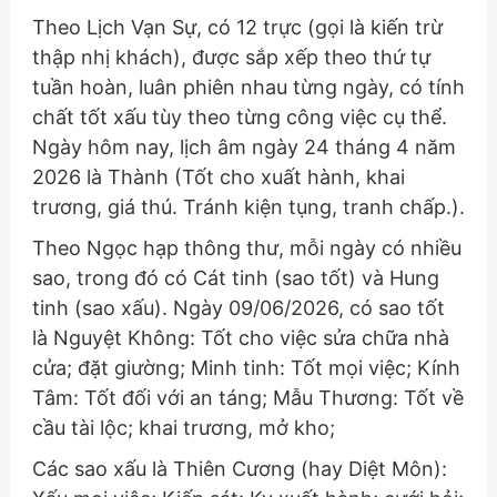
Theo Lịch Vạn Sự, có 12 trực (gọi là kiến trừ
thập nhị khách), được sắp xếp theo thứ tự
tuần hoàn, luân phiên nhau từng ngày, có tính
chất tốt xấu tùy theo từng công việc cụ thể.
Ngày hôm nay, lịch âm ngày 24 tháng 4 năm
2026 là Thành (Tốt cho xuất hành, khai
trương, giá thú. Tránh kiện tụng, tranh chấp.).
Theo Ngọc hạp thông thư, mỗi ngày có nhiều
sao, trong đó có Cát tinh (sao tốt) và Hung
tinh (sao xấu). Ngày 09/06/2026, có sao tốt
là Nguyệt Không: Tốt cho việc sửa chữa nhà
cửa; đặt giường; Minh tinh: Tốt mọi việc; Kính
Tâm: Tốt đối với an táng; Mẫu Thương: Tốt về
cầu tài lộc; khai trương, mở kho;
Các sao xấu là Thiên Cương (hay Diệt Môn):