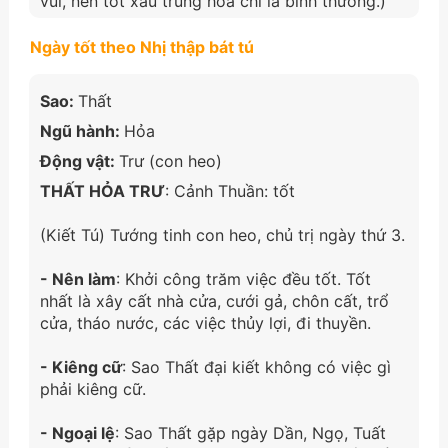
vui, nên tốt xấu trung hòa chỉ là bình thường.)
Ngày tốt theo Nhị thập bát tú
Sao:
Thất
Ngũ hành:
Hỏa
Động vật:
Trư (con heo)
THẤT HỎA TRƯ
: Cảnh Thuần: tốt
(Kiết Tú) Tướng tinh con heo, chủ trị ngày thứ 3.
- Nên làm
: Khởi công trăm việc đều tốt. Tốt
nhất là xây cất nhà cửa, cưới gả, chôn cất, trổ
cửa, tháo nước, các việc thủy lợi, đi thuyền.
- Kiêng cữ
: Sao Thất đại kiết không có việc gì
phải kiêng cữ.
- Ngoại lệ
: Sao Thất gặp ngày Dần, Ngọ, Tuất