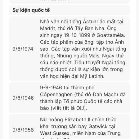
Sự kiện quốc tế
Nhà văn nổi tiếng Áctuariắc mất tại
Mađrit, thủ đô Tây Ban Nha. Ông
sinh ngày 19-10-1899 ở Goattamêla.
Các tác phẩm của ông: tập thơ Ánh
9/6/1974
sao. Các tập vǎn xuôi như Ngài tổng
thống, Những người Mais, Ngày thứ
sáu náo nhiệt. Tiểu thuyết Ngài tổng
thống được coi là sự kiện lớn trong
vǎn học hiện đại Mỹ Latinh.
9-6-1946 tại thành phố
Côpenhaghen (thủ đô Đan Mạch) đã
9/6/1946
thành lập Tổ chức Quốc tế các nhà
báo (viết tắt là OIJ).
Nữ hoàng Elizabeth II chính thức
khai trương sân bay Gatwick tại
9/6/1958
West Sussex, miền Nam của Trung