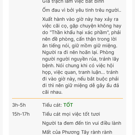
Gia trạch lắm việc bất bình
Ốm đau vì bởi yêu tinh trêu người..
Xuất hành vào giờ này hay xảy ra
việc cãi cọ, gặp chuyện không hay
do "Thần khẩu hại xác phầm", phải
nên đề phòng, cẩn thận trong lời
ăn tiếng nói, giữ mồm giữ miệng.
Người ra đi nên hoãn lại. Phòng
người người nguyền rủa, tránh lây
bệnh. Nói chung khi có việc hội
họp, việc quan, tranh luận… tránh
đi vào giờ này, nếu bắt buộc phải
đi thì nên giữ miệng dễ gây ẩu đả
cãi nhau.
3h-5h
Tiểu cát:
TỐT
15h-17h
Tiểu cát mọi việc tốt tươi
Người ta đem đến tin vui điều lành
Mất của Phương Tây rành rành