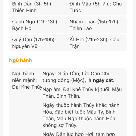
Bính Dần (3h-5h):
Đinh Mão (5h-7h): Chu
Thiên Hình
Tước
Canh Ngọ (11h-13h):
Nhâm Thân (15h-17h):
Bạch Hổ
Thiên Lao
Quý Dậu (17h-19h):
Ất Hợi (21h-23h): Câu
Nguyên Vũ
Trận
Ngũ hành
Ngũ hành
Ngày: Giáp Dần; tức Can Chi
niên mệnh:
tương đồng (Mộc), là
ngày cát
.
Đại Khê Thủy
Nạp âm: Đại Khê Thủy kị tuổi: Mậu
Thân, Bính Thân.
Ngày thuộc hành Thủy khắc hành
Hỏa, đặc biệt tuổi: Mậu Tý, Bính
Thân, Mậu Ngọ thuộc hành Hỏa
không sợ Thủy.
Ngày Dần lục hợp Hợi, tam hợp