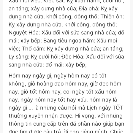
Xấu mọi việc; Kiếp sát: Kỵ xuất hành; cưới hỏi;
an táng; xây dựng nhà cửa; Địa phá: Kỵ xây
dựng nhà cửa, khởi công, động thổ; Thiên ôn:
Kỵ xây dựng nhà cửa, khởi công, động thổ;
Nguyệt Hỏa: Xấu đối với sửa sang nhà cửa; đổ
mái; xây bếp; Băng tiêu ngoạ hãm: Xấu mọi
việc; Thổ cẩm: Kỵ xây dựng nhà cửa; an táng;
Ly sàng: Kỵ cưới hỏi; Độc Hỏa: Xấu đối với sửa
sang nhà cửa; đổ mái; xây bếp;
Hôm nay ngày gì, ngày hôm nay có tốt
không, giờ hoàng đạo hôm nay, giờ đẹp hôm
nay, giờ tốt hôm nay, coi ngày tốt xấu hôm
nay, ngày hôm nay tốt hay xấu, hôm nay là
ngày gì ... là những câu hỏi mà Lịch ngày TỐT
thường xuyên nhận được. Hi vọng, với những
thông tin cung cấp trên đã phần nào giúp bạn
đọc tìm được câu trả lời cho riêng mình. Chúc