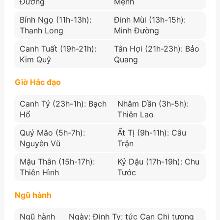
Đường
Mệnh
Bính Ngọ (11h-13h):
Đinh Mùi (13h-15h):
Thanh Long
Minh Đường
Canh Tuất (19h-21h):
Tân Hợi (21h-23h): Bảo
Kim Quỹ
Quang
Giờ Hắc đạo
Canh Tý (23h-1h): Bạch
Nhâm Dần (3h-5h):
Hổ
Thiên Lao
Quý Mão (5h-7h):
Ất Tị (9h-11h): Câu
Nguyên Vũ
Trận
Mậu Thân (15h-17h):
Kỷ Dậu (17h-19h): Chu
Thiên Hình
Tước
Ngũ hành
Ngũ hành
Ngày: Đinh Tỵ; tức Can Chi tương