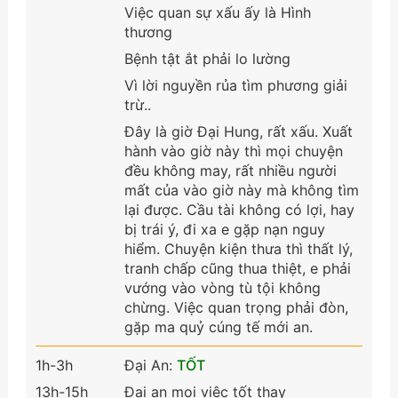
Việc quan sự xấu ấy là Hình
thương
Bệnh tật ắt phải lo lường
Vì lời nguyền rủa tìm phương giải
trừ..
Đây là giờ Đại Hung, rất xấu. Xuất
hành vào giờ này thì mọi chuyện
đều không may, rất nhiều người
mất của vào giờ này mà không tìm
lại được. Cầu tài không có lợi, hay
bị trái ý, đi xa e gặp nạn nguy
hiểm. Chuyện kiện thưa thì thất lý,
tranh chấp cũng thua thiệt, e phải
vướng vào vòng tù tội không
chừng. Việc quan trọng phải đòn,
gặp ma quỷ cúng tế mới an.
1h-3h
Đại An:
TỐT
13h-15h
Đại an mọi việc tốt thay