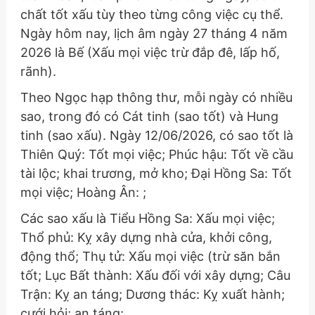
chất tốt xấu tùy theo từng công việc cụ thể.
Ngày hôm nay, lịch âm ngày 27 tháng 4 năm
2026 là Bế (Xấu mọi việc trừ đắp đê, lấp hố,
rãnh).
Theo Ngọc hạp thông thư, mỗi ngày có nhiều
sao, trong đó có Cát tinh (sao tốt) và Hung
tinh (sao xấu). Ngày 12/06/2026, có sao tốt là
Thiên Quý: Tốt mọi việc; Phúc hậu: Tốt về cầu
tài lộc; khai trương, mở kho; Đại Hồng Sa: Tốt
mọi việc; Hoàng Ân: ;
Các sao xấu là Tiểu Hồng Sa: Xấu mọi việc;
Thổ phủ: Kỵ xây dựng nhà cửa, khởi công,
động thổ; Thụ tử: Xấu mọi việc (trừ săn bắn
tốt; Lục Bất thành: Xấu đối với xây dựng; Câu
Trận: Kỵ an táng; Dương thác: Kỵ xuất hành;
cưới hỏi; an táng;