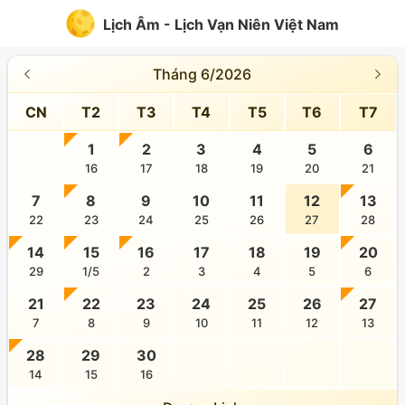
Lịch Âm - Lịch Vạn Niên Việt Nam
Tháng 6/2026
CN
T2
T3
T4
T5
T6
T7
1
2
3
4
5
6
16
17
18
19
20
21
7
8
9
10
11
12
13
22
23
24
25
26
27
28
14
15
16
17
18
19
20
29
1/5
2
3
4
5
6
21
22
23
24
25
26
27
7
8
9
10
11
12
13
28
29
30
14
15
16