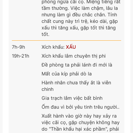
phòng ngừa cãi cọ. Miệng tiếng rất
tầm thường. Việc làm chậm, lâu la
nhưng làm gì đều chắc chắn. Tính
chất cung này trì trệ, kéo dài, gặp
xấu thì tăng xấu, gặp tốt thì tăng
tốt.
7h-9h
Xích khẩu:
XẤU
19h-21h
Xích khẩu lắm chuyên thị phi
Đề phòng ta phải lánh đi mới là
Mất của kíp phải dò la
Hành nhân chưa thấy ắt là viễn
chinh
Gia trạch lắm việc bất bình
Ốm đau vì bởi yêu tinh trêu người..
Xuất hành vào giờ này hay xảy ra
việc cãi cọ, gặp chuyện không hay
do "Thần khẩu hại xác phầm", phải