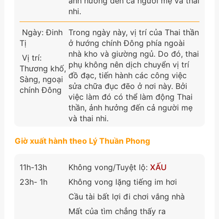
ảnh hưởng đến cả người mẹ và thai
nhi.
Ngày: Đinh
Trong ngày này, vị trí của Thai thần
Tị
ở hướng chính Đông phía ngoài
nhà kho và giường ngủ. Do đó, thai
Vị trí:
phụ không nên dịch chuyển vị trí
Thương khố,
đồ đạc, tiến hành các công việc
Sàng, ngoại
sửa chữa đục đẽo ở nơi này. Bởi
chính Đông
việc làm đó có thể làm động Thai
thần, ảnh hưởng đến cả người mẹ
và thai nhi.
Giờ xuất hành theo Lý Thuần Phong
11h-13h
Không vong/Tuyệt lộ:
XẤU
23h- 1h
Không vong lặng tiếng im hơi
Cầu tài bất lợi đi chơi vắng nhà
Mất của tìm chẳng thấy ra