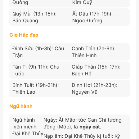
Đường
Kim Quỹ
Quý Mùi (13h-15h):
Ất Dậu (17h-19h):
Bảo Quang
Ngọc Đường
Giờ Hắc đạo
Đinh Sửu (1h-3h): Câu
Canh Thìn (7h-9h):
Trận
Thiên Hình
Tân Tị (9h-11h): Chu
Giáp Thân (15h-17h):
Tước
Bạch Hổ
Bính Tuất (19h-21h):
Đinh Hợi (21h-23h):
Thiên Lao
Nguyên Vũ
Ngũ hành
Ngũ hành
Ngày: Ất Mão; tức Can Chi tương
niên mệnh:
đồng (Mộc), là
ngày cát
.
Đại Khê Thủy
Nạp âm: Đại Khê Thủy kị tuổi: Kỷ