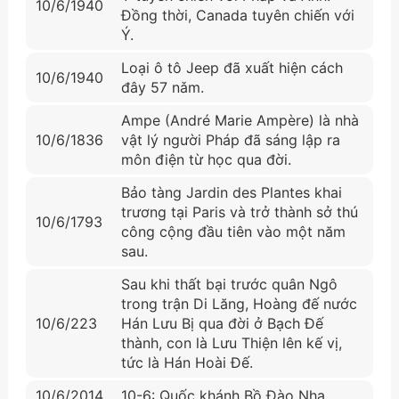
10/6/1940
Đồng thời, Canada tuyên chiến với
Ý.
Loại ô tô Jeep đã xuất hiện cách
10/6/1940
đây 57 nǎm.
Ampe (André Marie Ampère) là nhà
10/6/1836
vật lý người Pháp đã sáng lập ra
môn điện từ học qua đời.
Bảo tàng Jardin des Plantes khai
trương tại Paris và trở thành sở thú
10/6/1793
công cộng đầu tiên vào một năm
sau.
Sau khi thất bại trước quân Ngô
trong trận Di Lăng, Hoàng đế nước
10/6/223
Hán Lưu Bị qua đời ở Bạch Đế
thành, con là Lưu Thiện lên kế vị,
tức là Hán Hoài Đế.
10/6/2014
10-6: Quốc khánh Bồ Đào Nha.