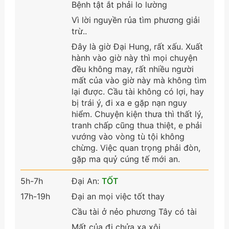
Bệnh tật ắt phải lo lường
Vì lời nguyền rủa tìm phương giải
trừ..
Đây là giờ Đại Hung, rất xấu. Xuất
hành vào giờ này thì mọi chuyện
đều không may, rất nhiều người
mất của vào giờ này mà không tìm
lại được. Cầu tài không có lợi, hay
bị trái ý, đi xa e gặp nạn nguy
hiểm. Chuyện kiện thưa thì thất lý,
tranh chấp cũng thua thiệt, e phải
vướng vào vòng tù tội không
chừng. Việc quan trọng phải đòn,
gặp ma quỷ cúng tế mới an.
5h-7h
Đại An:
TỐT
17h-19h
Đại an mọi việc tốt thay
Cầu tài ở nẻo phương Tây có tài
Mất của đi chửa xa xôi