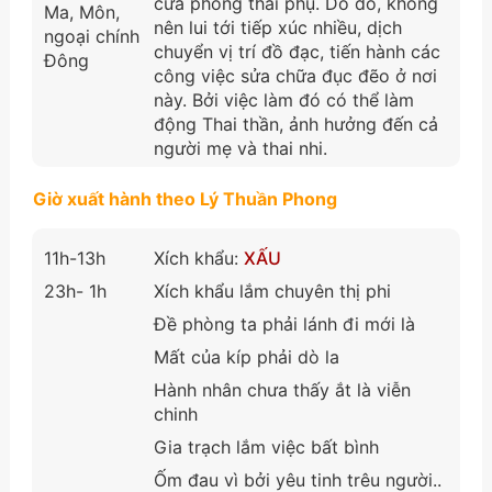
cửa phòng thai phụ. Do đó, không
Ma, Môn,
nên lui tới tiếp xúc nhiều, dịch
ngoại chính
chuyển vị trí đồ đạc, tiến hành các
Đông
công việc sửa chữa đục đẽo ở nơi
này. Bởi việc làm đó có thể làm
động Thai thần, ảnh hưởng đến cả
người mẹ và thai nhi.
Giờ xuất hành theo Lý Thuần Phong
11h-13h
Xích khẩu:
XẤU
23h- 1h
Xích khẩu lắm chuyên thị phi
Đề phòng ta phải lánh đi mới là
Mất của kíp phải dò la
Hành nhân chưa thấy ắt là viễn
chinh
Gia trạch lắm việc bất bình
Ốm đau vì bởi yêu tinh trêu người..