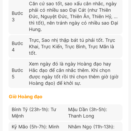
Căn cứ sao tốt, sao xấu cân nhắc, ngày
phải có nhiều sao Đại Cát (như Thiên
Bước
Đức, Nguyệt Đức, Thiên Ân, Thiên Hỷ, …
3
thì tốt), nên tránh ngày có nhiều sao Đại
Hung.
Trực, Sao nhị thập bát tú phải tốt. Trực
Bước
Khai, Trực Kiến, Trực Bình, Trực Mãn là
4
tốt.
Xem ngày đó là ngày Hoàng đạo hay
Bước
Hắc đạo để cân nhắc thêm. Khi chọn
5
được ngày tốt rồi thì chọn thêm giờ (giờ
Hoàng đạo) để khởi sự.
Giờ Hoàng đạo
Bính Tý (23h-1h): Tư
Mậu Dần (3h-5h):
Mệnh
Thanh Long
Kỷ Mão (5h-7h): Minh
Nhâm Ngọ (11h-13h):