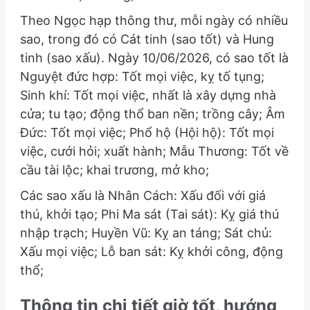
Theo Ngọc hạp thông thư, mỗi ngày có nhiều
sao, trong đó có Cát tinh (sao tốt) và Hung
tinh (sao xấu). Ngày 10/06/2026, có sao tốt là
Nguyệt đức hợp: Tốt mọi việc, kỵ tố tụng;
Sinh khí: Tốt mọi việc, nhất là xây dựng nhà
cửa; tu tạo; động thổ ban nền; trồng cây; Âm
Đức: Tốt mọi việc; Phổ hộ (Hội hộ): Tốt mọi
việc, cưới hỏi; xuất hành; Mẫu Thương: Tốt về
cầu tài lộc; khai trương, mở kho;
Các sao xấu là Nhân Cách: Xấu đối với giá
thú, khởi tạo; Phi Ma sát (Tai sát): Kỵ giá thú
nhập trạch; Huyền Vũ: Kỵ an táng; Sát chủ:
Xấu mọi việc; Lỗ ban sát: Kỵ khởi công, động
thổ;
Thông tin chi tiết giờ tốt, hướng