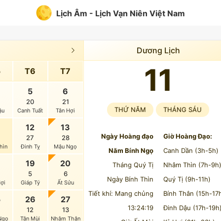
Lịch Âm - Lịch Vạn Niên Việt Nam
Dương Lịch
11
5
T6
T7
5
6
20
21
THỨ NĂM
THÁNG SÁU
ậu
Canh Tuất
Tân Hợi
12
13
Ngày Hoàng đạo
Giờ Hoàng Đạo:
27
28
hìn
Đinh Tỵ
Mậu Ngọ
Năm Bính Ngọ
Canh Dần (3h-5h)
8
19
20
Tháng Quý Tị
Nhâm Thìn (7h-9h
5
6
Ngày Bính Thìn
Quý Tị (9h-11h)
ợi
Giáp Tý
Ất Sửu
Tiết khí: Mang chủng
Bính Thân (15h-17
5
26
27
13:24:19
Đinh Dậu (17h-19h
12
13
Ngọ
Tân Mùi
Nhâm Thân