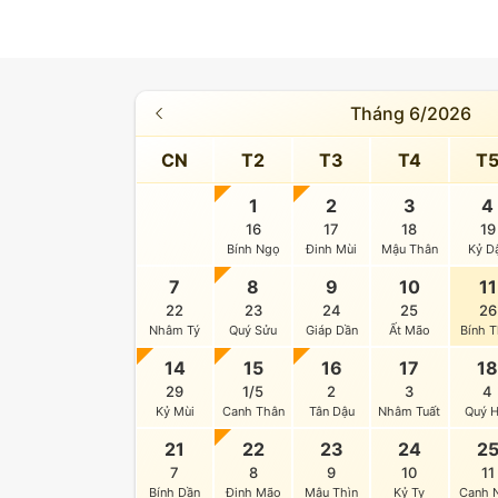
Tháng 6/2026
CN
T2
T3
T4
T
1
2
3
4
16
17
18
19
Bính Ngọ
Đinh Mùi
Mậu Thân
Kỷ D
7
8
9
10
11
22
23
24
25
26
Nhâm Tý
Quý Sửu
Giáp Dần
Ất Mão
Bính T
14
15
16
17
1
29
1/5
2
3
4
Kỷ Mùi
Canh Thân
Tân Dậu
Nhâm Tuất
Quý H
21
22
23
24
2
7
8
9
10
11
Bính Dần
Đinh Mão
Mậu Thìn
Kỷ Tỵ
Canh 